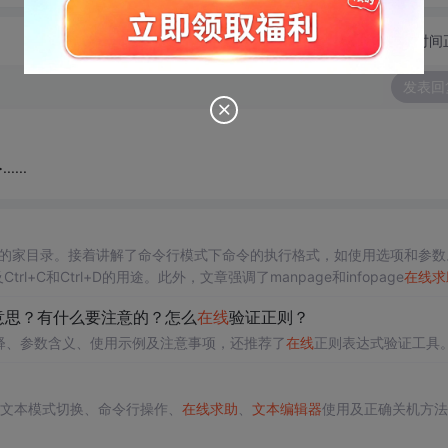
切换为时间
发表回
....
t用户的家目录。接着讲解了命令行模式下命令的执行格式，如使用选项和参数
C和Ctrl+D的用途。此外，文章强调了manpage和infopage
在线
求
ano的使用方法，包括新建、编辑和保存文件的操作。
什么意思？有什么要注意的？怎么
在线
验证正则？
文档解释、参数含义、使用示例及注意事项，还推荐了
在线
正则表达式验证工具。
与文本模式切换、命令行操作、
在线
求助
、
文本编辑器
使用及正确关机方法