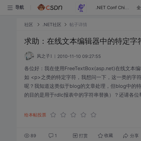
全
导航
.NET Conf China
社区
.NET社区
帖子详情
求助：在线文本编辑器中的特定字
2010-11-10 09:27:55
风之子1
各位好：我在使用FreeTextBox(asp.net
如 <p>之类的特定字符，我想问一下，这一类的字符都有
呢？我知道这类似于blog的文章处理，但blog中的
的目的是用于rdlc报表中的字符串替换）？还请各
给本帖投票
89
1
打赏
分享
收藏