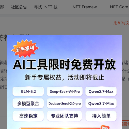
部
社区公告
.NET Core
寻找 .NET 技术达人
.NET Framework
用AI写
符都有哪些？
)在线文本编辑器时，在输入一些文本后，后台获取到的文本内容中，含有诸
哪些，我能想到的有<div><ul><strong><u>等，还有什
特定字符串都有什么呢？另外它们分别对应的ascii码都是什么呢
位帮忙，谢谢！如果是相关的链接也可以，谢谢！
转发到动态
举报
写回