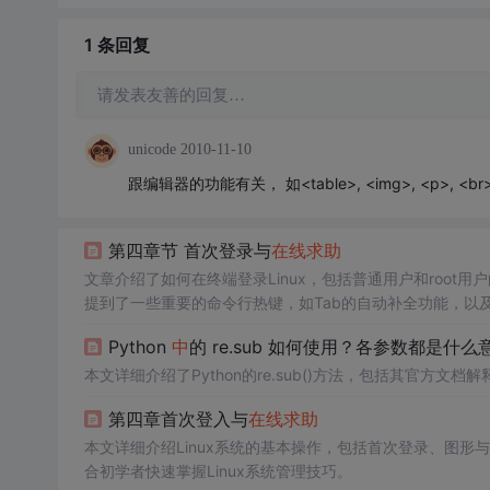
1 条
回复
请发表友善的回复…
unicode
2010-11-10
跟编辑器的功能有关， 如<table>, <img>, <p>, <br>..
第四章节 首次登录与
在线
求助
文章介绍了如何在终端登录Linux，包括普通用户和roo
提到了一些重要的命令行热键，如Tab的自动补全功能，以及Ctrl+
统在学习Linux命令
中
的重要性，并简单介绍了
文本编辑器
n
Python
中
的 re.sub 如何使用？各参数都是
本文详细介绍了Python的re.sub()方法，包括其官方
第四章首次登入与
在线
求助
本文详细介绍Linux系统的基本操作，包括首次登录、图形
合初学者快速掌握Linux系统管理技巧。