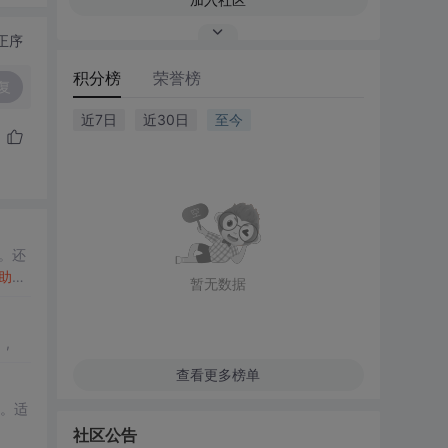
正序
积分榜
荣誉榜
复
近7日
近30日
至今
。还
助
系
暂无数据
,
查看更多榜单
。适
社区公告