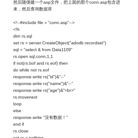
然后随便建一个asp文件，把上面的那个conn.asp包含进
来，然后查询数据库
<!--#include file = "conn.asp"-->
<%
dim rs,sql
set rs = server.CreateObject("adodb.recordset")
sql = "select & from Data1109"
rs.open sql,conn,1,1
if not(rs.bof and rs.eof) then
do while not rs.eof
response.write rs("id")&"--"
response.write rs("name")&"--"
response.write rs("age")&"<br>"
rs.movenext
loop
else
response.write "没有数据！"
end if
rs.close
set rs = nothing