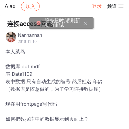
Ajax
登录
频道
加入
帖子详情
社区
Ajax
服务超时,请刷新
连接access问题
页面重试
Nannannah
2010-11-10
本人菜鸟
数据库 db1.mdf
表 Data1109
表中数据 只有自动生成的编号 然后姓名 年龄
（数据库是随意做的，为了学习连接数据库）
现在用frontpage写代码
如何把数据库中的数据显示到页面上？