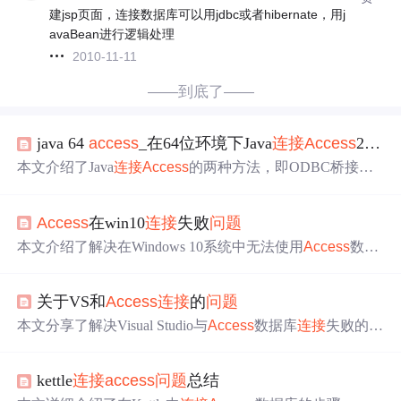
建jsp页面，连接数据库可以用jdbc或者hibernate，用j
avaBean进行逻辑处理
2010-11-11
——到底了——
java 64
access
_在64位环境下Java
连接
Access
2010的
本文介绍了Java
连接
Access
的两种方法，即ODBC桥接和
直接
连接
。作者在win8 X64系统、Myeclips10和
Access
201
0 X86环境下
连接
失败，经探索发现是系统和
Access
位数
Access
在win10
连接
失败
问题
不匹配
问题
。最终重装64位office解决
问题
，还给出了完整
连接
代码。
本文介绍了解决在Windows 10系统中无法使用
Access
数据
库的
问题
，通过安装正确的驱动并配置数据源，实现了应
用程序与
Access
数据库的成功
连接
。
关于VS和
Access
连接
的
问题
本文分享了解决Visual Studio与
Access
数据库
连接
失败的经
验，通过更换Office版本最终成功
连接
，并提供了遇到类似
问题
时尝试更换软件版本的建议。
kettle
连接
access
问题
总结