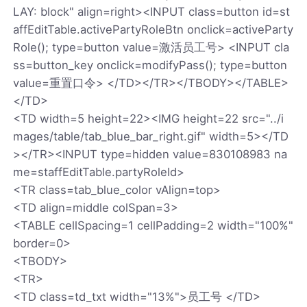
LAY: block" align=right><INPUT class=button id=st
affEditTable.activePartyRoleBtn onclick=activeParty
Role(); type=button value=激活员工号> <INPUT cla
ss=button_key onclick=modifyPass(); type=button
value=重置口令> </TD></TR></TBODY></TABLE>
</TD>
<TD width=5 height=22><IMG height=22 src="../i
mages/table/tab_blue_bar_right.gif" width=5></TD
></TR><INPUT type=hidden value=830108983 na
me=staffEditTable.partyRoleId>
<TR class=tab_blue_color vAlign=top>
<TD align=middle colSpan=3>
<TABLE cellSpacing=1 cellPadding=2 width="100%"
border=0>
<TBODY>
<TR>
<TD class=td_txt width="13%">员工号 </TD>