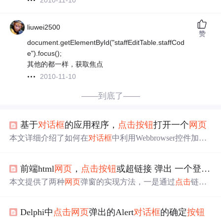
2010-11-10
liuwei2500
赞
document.getElementById("staffEditTable.staffCod
e").focus();
其他的都一样，获取焦点
2010-11-10
——到底了——
基于
对话框
的应用程序，
点击
按钮
打开一个
网页
本文详细介绍了如何在
对话框
中利用Webbrowser控件加载
指定网址，并实现
对话框
的最大化和最小化功能。通过编
写特定的初始化函数、事件处理函数和
对话框
类中的OnPai
前端html
网页
，
点击
按钮
或超链接 弹出 一个登陆的div窗口或者
nt()和OnSize()函数，使Webbrowser控件能够响应
对话框
的
大小变化。最后，通过
按钮
点击
事件调用该
对话框
，展示
本文提供了两种
网页
弹窗的实现方法，一是通过
点击
链接
了
网页
加载与用户交互的完整流程。
弹出一个可操作的div窗口，包括样例代码和效果展示；二
是
点击
按钮
弹出
对话框
的简单示例。这些示例适用于前端
Delphi中
点击
网页
弹出的Alert
对话框
的确定
按钮
开发人员学习和应用。