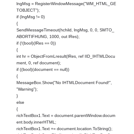
lngMsg = RegisterWindowMessage("WM_HTML_GE
TOBJECT");
if (lngMsg != 0)
{
SendMessageTimeout(hchild, lngMsg, 0, 0, SMTO_
ABORTIFHUNG, 1000, out lRes);
if (!(bool)(lRes == 0))
{
int hr = ObjectFromLresult(lRes, ref IID_IHTMLDocu
ment, 0, ref document);
if ((bool)(document == null))
{
MessageBox.Show("No IHTMLDocument Found!",
"Warning");
}
else
{
richTextBox1.Text = document.parentWindow.docum
ent.body.innerHTML;
richTextBox1.Text += document.location.ToString();