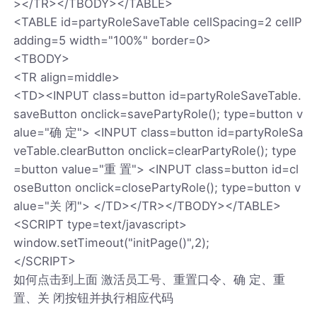
></TR></TBODY></TABLE>
<TABLE id=partyRoleSaveTable cellSpacing=2 cellP
adding=5 width="100%" border=0>
<TBODY>
<TR align=middle>
<TD><INPUT class=button id=partyRoleSaveTable.
saveButton onclick=savePartyRole(); type=button v
alue="确 定"> <INPUT class=button id=partyRoleSa
veTable.clearButton onclick=clearPartyRole(); type
=button value="重 置"> <INPUT class=button id=cl
oseButton onclick=closePartyRole(); type=button v
alue="关 闭"> </TD></TR></TBODY></TABLE>
<SCRIPT type=text/javascript>
window.setTimeout("initPage()",2);
</SCRIPT>
如何点击到上面 激活员工号、重置口令、确 定、重
置、关 闭按钮并执行相应代码