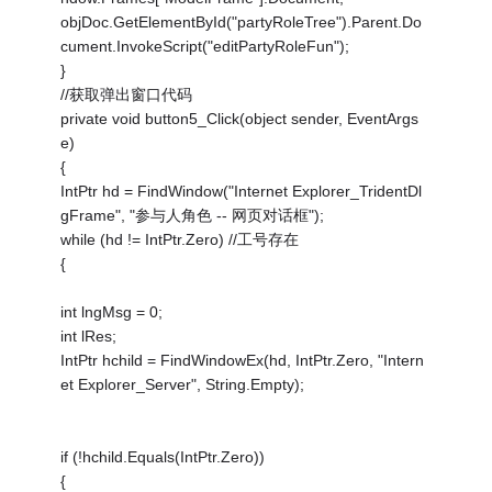
objDoc.GetElementById("partyRoleTree").Parent.Do
cument.InvokeScript("editPartyRoleFun");
}
//获取弹出窗口代码
private void button5_Click(object sender, EventArgs
e)
{
IntPtr hd = FindWindow("Internet Explorer_TridentDl
gFrame", "参与人角色 -- 网页对话框");
while (hd != IntPtr.Zero) //工号存在
{
int lngMsg = 0;
int lRes;
IntPtr hchild = FindWindowEx(hd, IntPtr.Zero, "Intern
et Explorer_Server", String.Empty);
if (!hchild.Equals(IntPtr.Zero))
{