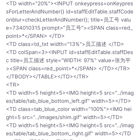
<TD width="20%"><INPUT onkeypress=onKeypres
sForLetterAndNumber() id=staffEditTable.staffCode
onblur=checkLetterAndNumber(); title=员工号 valu
e=734010315 prompt="员工号"><SPAN class=red_
point>*</SPAN> </TD>
<TD class=td_txt width="13%">员工描述 </TD>
<TD colSpan=3><INPUT id=staffEditTable.staffDes
c title=员工描述 style="WIDTH: 97%" value=张为平
><SPAN class=red_point>*</SPAN> </TD></TR>
</TBODY></TABLE></TD></TR>
<TR>
<TD width=5 height=5><IMG height=5 src="../imag
es/table/tab_blue_bottom_left.gif" width=5></TD>
<TD class=tab_blue_color width="100%"><IMG hei
ght=5 src="../images/shim.gif" width=5></TD>
<TD width=5 height=5><IMG height=5 src="../imag
es/table/tab_blue_bottom_right.gif" width=5></TD