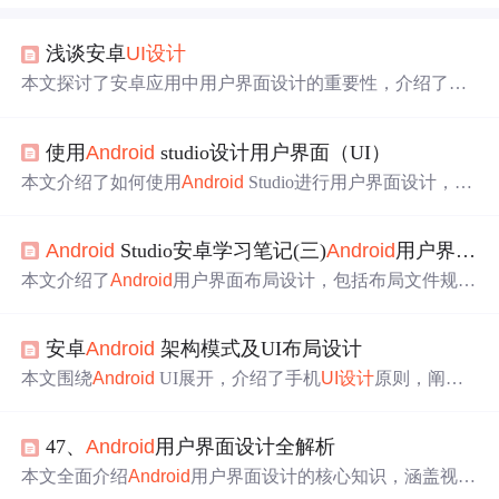
浅谈安卓
UI设计
本文探讨了安卓应用中用户界面设计的重要性，介绍了通
过xml文件和代码控制两种方式来创建UI。首先展示了XM
L布局文件的设计过程，包括在
Android
Studio中拖放控件
使用
Android
studio设计用户界面（UI）
并设置监听事件。接着，通过代码动态创建UI组件，如Tex
tView、ImageView、EditText和RadioButton。总结指出，理
本文介绍了如何使用
Android
Studio进行用户界面设计，包
解用户需求后，结合xml和代码设计可以提升安卓界面设计
括XML代码编写和JAVA代码实现。通过两个实例展示了
的效率和灵活性。
如何创建密码输入框、单选按钮、下拉列表框以及登录界
Android
Studio安卓学习笔记(三)
Android
用户界面的设计布局与组件(一)用户界面布局设计(1)...
面，强调了布局管理、样式设置和组件交互。
本文介绍了
Android
用户界面布局设计，包括布局文件规
范、重要属性值、常见布局类型如LinearLayout、FrameLay
out、TableLayout和RelativeLayout的特性及用法，并提供了
安卓
Android
架构模式及UI布局设计
相关实例。通过理解这些布局，开发者可以更好地构建安
卓应用的用户界面。
本文围绕
Android
UI展开，介绍了手机
UI设计
原则，阐述
了MVC、MVP、MVVM三种架构模式的特点及区别。还
详细讲解了
Android
SDK中常用布局类，如线性布局、相
47、
Android
用户界面设计全解析
对布局等，以及两种定义布局的方式和相关属性，最后提
及了安卓的控件。
本文全面介绍
Android
用户界面设计的核心知识，涵盖视图