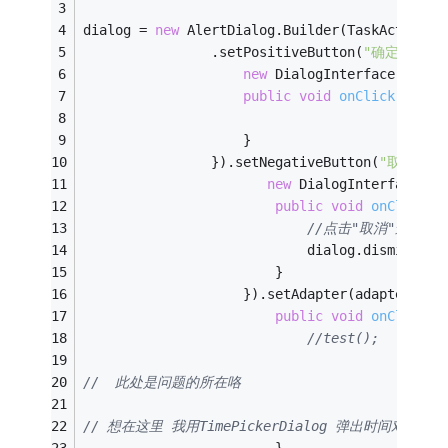
dialog = 
new
 AlertDialog.Builder(TaskActivity
				.setPositiveButton(
"确定"
, 
new
 DialogInterface.OnCli
public
void
onClick
(Dialo
					}
				}).setNegativeButton(
"取消"
, 
new
 DialogInterface.On
public
void
onClick
(D
//点击"取消"选择
	                    	dialog.dismiss();
	                    }
	                }).setAdapter(adapter3, 
n
public
void
onClick
(D
//test();
//  此处是问题的所在咯  
// 想在这里 我用TimePickerDialog 弹出时间对