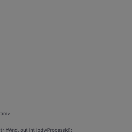
ram>
tr hWnd, out int lpdwProcessId);