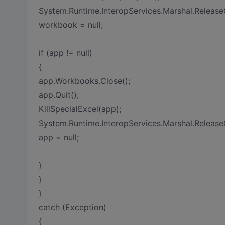
System.Runtime.InteropServices.Marshal.Relea
workbook = null;
if (app != null)
{
app.Workbooks.Close();
app.Quit();
KillSpecialExcel(app);
System.Runtime.InteropServices.Marshal.Releas
app = null;
}
}
}
catch (Exception)
{