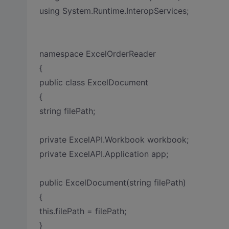
using System.Runtime.InteropServices;
namespace ExcelOrderReader
{
public class ExcelDocument
{
string filePath;
private ExcelAPI.Workbook workbook;
private ExcelAPI.Application app;
public ExcelDocument(string filePath)
{
this.filePath = filePath;
}