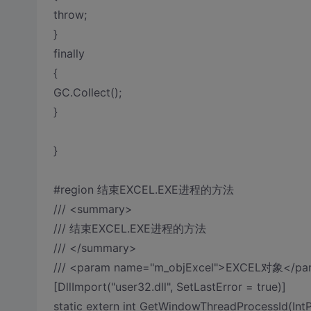
throw;
}
finally
{
GC.Collect();
}
}
#region 结束EXCEL.EXE进程的方法
/// <summary>
/// 结束EXCEL.EXE进程的方法
/// </summary>
/// <param name="m_objExcel">EXCEL对象</pa
[DllImport("user32.dll", SetLastError = true)]
static extern int GetWindowThreadProcessId(IntP