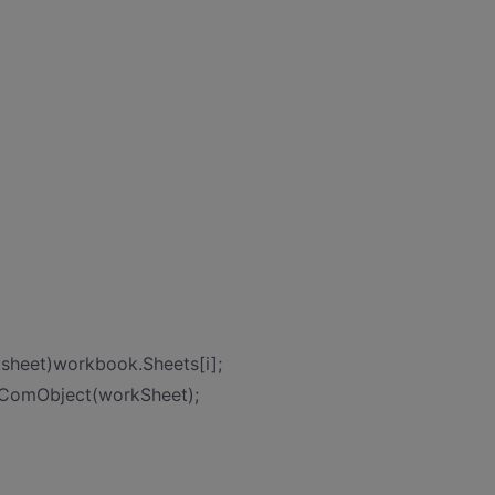
sheet)workbook.Sheets[i];
eComObject(workSheet);