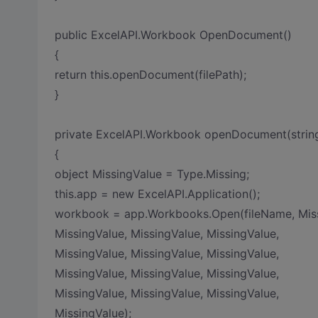
public ExcelAPI.Workbook OpenDocument()
{
return this.openDocument(filePath);
}
private ExcelAPI.Workbook openDocument(string
{
object MissingValue = Type.Missing;
this.app = new ExcelAPI.Application();
workbook = app.Workbooks.Open(fileName, Miss
MissingValue, MissingValue, MissingValue,
MissingValue, MissingValue, MissingValue,
MissingValue, MissingValue, MissingValue,
MissingValue, MissingValue, MissingValue,
MissingValue);