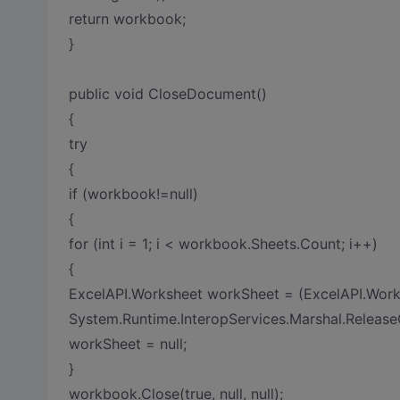
return workbook;
}
public void CloseDocument()
{
try
{
if (workbook!=null)
{
for (int i = 1; i < workbook.Sheets.Count; i++)
{
ExcelAPI.Worksheet workSheet = (ExcelAPI.Work
System.Runtime.InteropServices.Marshal.Releas
workSheet = null;
}
workbook.Close(true, null, null);