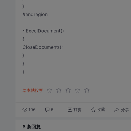
}
#endregion
~ExcelDocument()
{
CloseDocument();
}
}
}
给本帖投票
106
6
打赏
分享
收藏
6 条
回复