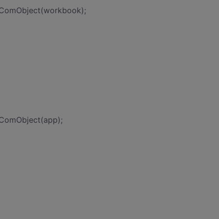
seComObject(workbook);
eComObject(app);