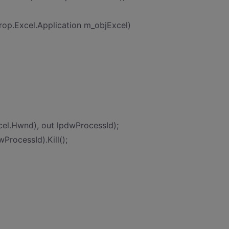
erop.Excel.Application m_objExcel)
el.Hwnd), out lpdwProcessId);
rocessId).Kill();