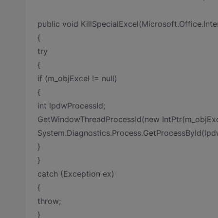
public void KillSpecialExcel(Microsoft.Office.Int
{
try
{
if (m_objExcel != null)
{
int lpdwProcessId;
GetWindowThreadProcessId(new IntPtr(m_objExc
System.Diagnostics.Process.GetProcessById(lpdwP
}
}
catch (Exception ex)
{
throw;
}