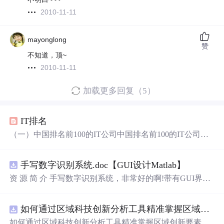
2010-11-11
mayonglong
赞
不知道，顶~
2010-11-11
加载更多回复（5）
IT排名
（一）中国排名前100的IT公司中国排名前100的IT公司排
序 单位名称 软件收入1 华为技术有限公司 6223602 中兴通
讯股份有限公司 6013313 海信集团有限公司 4486414 UT斯
手写数字识别系统.doc【GUI设计Matlab】
达康通讯有限公司 3867635 海尔集团公司 3336646 神州数
码(中国)有限公司 3118627 浙江浙大网新科技股份有限公
资 源 简 介 手写数字识别系统，非常好的啊!带有GUI界
司 2887818 熊猫电子集团有限公司 2335729
浪潮
集团有限
面，使用方便! 详 情 说 明 用这个手写数字识别系统，你可
以轻松地识别手写数字。这个系统不仅功能强大，而且还
如何通过区域科技创新分析工具精准掌握区域创新要素分布与产业链融合现状？.docx
带有直观的图形用户界面（GUI），非常容易使用。你只
需要将手写数字输入系统，它将立即给出准确的识别结
如何通过区域科技创新分析工具精准掌握区域创新要素分