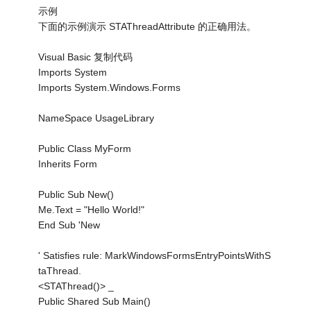
示例
下面的示例演示 STAThreadAttribute 的正确用法。
Visual Basic 复制代码
Imports System
Imports System.Windows.Forms
NameSpace UsageLibrary
Public Class MyForm
Inherits Form
Public Sub New()
Me.Text = "Hello World!"
End Sub 'New
' Satisfies rule: MarkWindowsFormsEntryPointsWithS
taThread.
<STAThread()> _
Public Shared Sub Main()