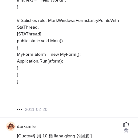
this.Text = "Hello World!";
}
// Satisfies rule: MarkWindowsFormsEntryPointsWith
StaThread.
[STAThread]
public static void Main()
{
MyForm aform = new MyForm();
Application.Run(aform);
}
}
}
2011-02-20
darksmile
赞
[Quote=引用 10 楼 lianaiqiong 的回复:]