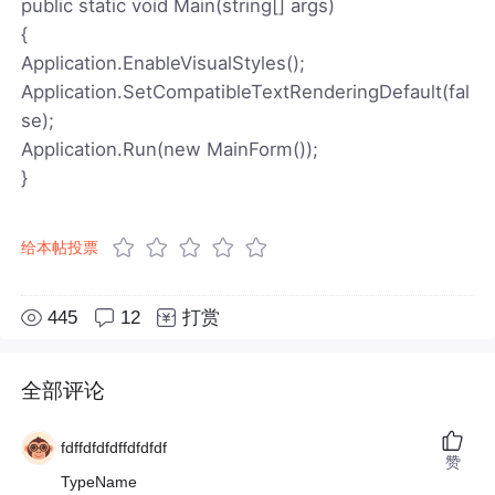
public static void Main(string[] args)
{
Application.EnableVisualStyles();
Application.SetCompatibleTextRenderingDefault(fal
se);
Application.Run(new MainForm());
}
给本帖投票
445
12
打赏
全部评论
fdffdfdfdffdfdfdf
赞
TypeName