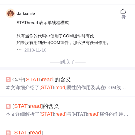
darksmile
赞
STAThread 表示单线程模式
只有当你的代码中使用了COM组件时有效
如果没有用到任何COM组件，那么没有任何作用。
2010-11-10
——到底了——
C#中[
STAT
h
read
]的含义
本文详细介绍了[
STAT
h
read
]属性的作用及其在COM线程
模型中的意义，解释了单线程单元(STA)和多线程单元(MT
A)的区别，并讨论了在.NET Framework环境下如何正确使
[
STAT
h
read
]的含义
用这些线程模型。
本文详细解析了[
STAT
h
read
]与[MTATh
read
]属性的作用及
它们在COM线程模型中的区别。阐述了为什么在.NET项目
中通常需要设置[
STAT
h
read
]属性，以及它如何确保UI组
[
STAT
h
read
]
件和拖放操作的正确同步。