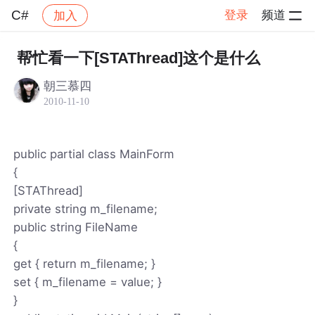
C#
登录
频道
加入
帖子详情
社区
C#
帮忙看一下[STAThread]这个是什么
朝三慕四
2010-11-10
public partial class MainForm
{
[STAThread]
private string m_filename;
public string FileName
{
get { return m_filename; }
set { m_filename = value; }
}