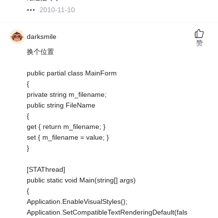
2010-11-10
darksmile
赞
换个位置
public partial class MainForm
{
private string m_filename;
public string FileName
{
get { return m_filename; }
set { m_filename = value; }
}
[STAThread]
public static void Main(string[] args)
{
Application.EnableVisualStyles();
Application.SetCompatibleTextRenderingDefault(fals