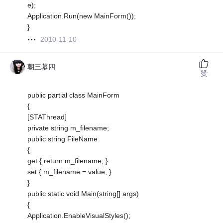
e);
Application.Run(new MainForm());
}
2010-11-10
朝三慕四
赞
public partial class MainForm
{
[STAThread]
private string m_filename;
public string FileName
{
get { return m_filename; }
set { m_filename = value; }
}
public static void Main(string[] args)
{
Application.EnableVisualStyles();