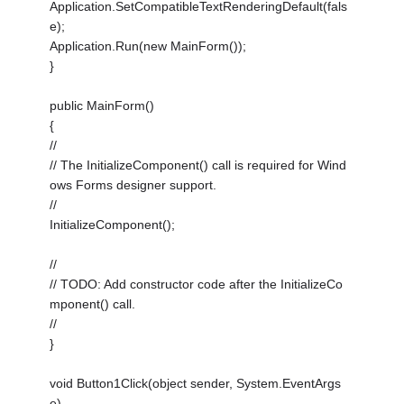
Application.SetCompatibleTextRenderingDefault(fals
e);
Application.Run(new MainForm());
}
public MainForm()
{
//
// The InitializeComponent() call is required for Wind
ows Forms designer support.
//
InitializeComponent();
//
// TODO: Add constructor code after the InitializeCo
mponent() call.
//
}
void Button1Click(object sender, System.EventArgs
e)