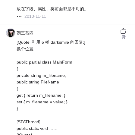
放在字段、属性、类前面都是不对的。
2010-11-11
朝三慕四
赞
[Quote=引用 6 楼 darksmile 的回复:]
换个位置
public partial class MainForm
{
private string m_filename;
public string FileName
{
get { return m_filename; }
set { m_filename = value; }
}
[STAThread]
public static void ……