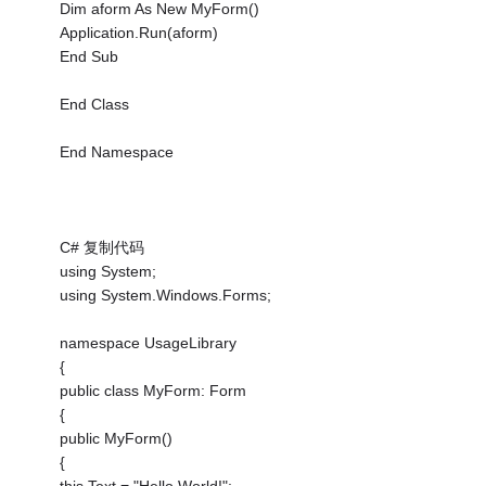
Dim aform As New MyForm()
Application.Run(aform)
End Sub
End Class
End Namespace
C# 复制代码
using System;
using System.Windows.Forms;
namespace UsageLibrary
{
public class MyForm: Form
{
public MyForm()
{