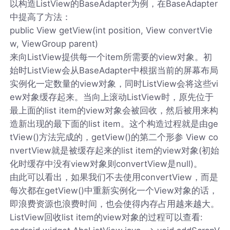
以构造ListView的BaseAdapter为例，在BaseAdapter
中提高了方法：
public View getView(int position, View convertVie
w, ViewGroup parent)
来向ListView提供每一个item所需要的view对象。初
始时ListView会从BaseAdapter中根据当前的屏幕布局
实例化一定数量的view对象，同时ListView会将这些vi
ew对象缓存起来。当向上滚动ListView时，原先位于
最上面的list item的view对象会被回收，然后被用来构
造新出现的最下面的list item。这个构造过程就是由ge
tView()方法完成的，getView()的第二个形参 View co
nvertView就是被缓存起来的list item的view对象(初始
化时缓存中没有view对象则convertView是null)。
由此可以看出，如果我们不去使用convertView，而是
每次都在getView()中重新实例化一个View对象的话，
即浪费资源也浪费时间，也会使得内存占用越来越大。
ListView回收list item的view对象的过程可以查看: