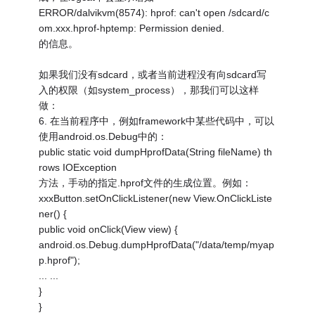
ERROR/dalvikvm(8574): hprof: can't open /sdcard/c
om.xxx.hprof-hptemp: Permission denied.
的信息。
如果我们没有sdcard，或者当前进程没有向sdcard写
入的权限（如system_process），那我们可以这样
做：
6. 在当前程序中，例如framework中某些代码中，可以
使用android.os.Debug中的：
public static void dumpHprofData(String fileName) th
rows IOException
方法，手动的指定.hprof文件的生成位置。例如：
xxxButton.setOnClickListener(new View.OnClickListe
ner() {
public void onClick(View view) {
android.os.Debug.dumpHprofData("/data/temp/myap
p.hprof");
... ...
}
}