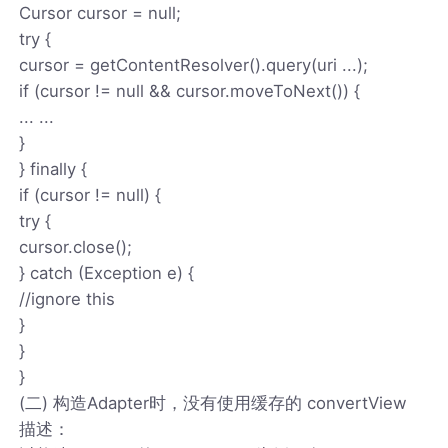
Cursor cursor = null;
try {
cursor = getContentResolver().query(uri ...);
if (cursor != null && cursor.moveToNext()) {
... ...
}
} finally {
if (cursor != null) {
try {
cursor.close();
} catch (Exception e) {
//ignore this
}
}
}
(二) 构造Adapter时，没有使用缓存的 convertView
描述：