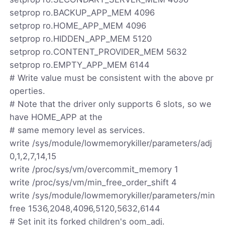
setprop ro.BACKUP_APP_MEM 4096
setprop ro.HOME_APP_MEM 4096
setprop ro.HIDDEN_APP_MEM 5120
setprop ro.CONTENT_PROVIDER_MEM 5632
setprop ro.EMPTY_APP_MEM 6144
# Write value must be consistent with the above pr
operties.
# Note that the driver only supports 6 slots, so we
have HOME_APP at the
# same memory level as services.
write /sys/module/lowmemorykiller/parameters/adj
0,1,2,7,14,15
write /proc/sys/vm/overcommit_memory 1
write /proc/sys/vm/min_free_order_shift 4
write /sys/module/lowmemorykiller/parameters/min
free 1536,2048,4096,5120,5632,6144
# Set init its forked children's oom_adj.