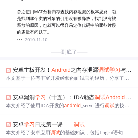
总之使用MAT分析内存查找内存泄漏的根本思路，就
是找到哪个类的对象的引用没有被释放，找到没有被
释放的原因，也就可以很容易定位代码中的哪些片段
的逻辑有问题了。
2010-11-10
——到底了——
安卓主板开发！
Android
之内存泄漏
调试
学习
与总结，社招面试心得
本文基于一位有丰富开发经验的面试官的经历，分享了
An
droid
内存泄漏的
调试
学习
和面试过程中的观察。强调了
An
droid
基础知识、进阶技术、热门技术如Flutter，以及Java和
安卓漏洞
学习
（十五）：IDA动态
调试
Android
APP
JVM的重要性。同时，提出了如何有效规划
学习
方向和应
对面试的建议。
本文介绍了使用IDA开发的
android
_server进行
调试
的技
术。包括安装
android
_server，需上传程序到手机并授权；
调试
操作步骤，如运行程序、设置端口转发、连接远程进
安卓
学习
日志第一课——
调试
程等；以及DEBUG模式操作步骤，如挂起程序、连接JVM
调试
、查找函数、设置断点等。
本文介绍了安卓应用
调试
的基础知识，包括Logcat语句输