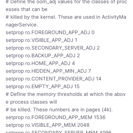
# Define the oom_adj values for the classes of proc
esses that can be
# killed by the kernel. These are used in ActivityMa
nagerService.
setprop ro.FOREGROUND_APP_ADJ 0
setprop ro.VISIBLE_APP_ADJ 1
setprop ro.SECONDARY_SERVER_ADJ 2
setprop ro.BACKUP_APP_ADJ 2
setprop ro.HOME_APP_ADJ 4
setprop ro.HIDDEN_APP_MIN_ADJ 7
setprop ro.CONTENT_PROVIDER_ADJ 14
setprop ro.EMPTY_APP_ADJ 15
# Define the memory thresholds at which the abov
e process classes will
# be killed. These numbers are in pages (4k).
setprop ro.FOREGROUND_APP_MEM 1536
setprop ro.VISIBLE_APP_MEM 2048
setprop ro.SECONDARY_SERVER_MEM 4096