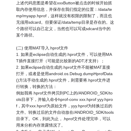
上述代码意图是希望在xxxButton被点击的时候开始抓
取内存使用信息，并保存在我们指定的位置：/data/te
mp/myapp.hprof，这样就没有权限的限制了，而且也
无须用sdcard。但要保证/data/temp目录是存在的。这
个路径可以自己定义，当然也可以写成sdcard当中的
某个路径。
(二) 使用MAT导入.hprof文件
1. 如果是eclipse自动生成的.hprof文件，可以使用MA
T插件直接打开（可能是比较新的ADT才支持）；
2. 如果eclipse自动生成的.hprof文件不能被MAT直接
打开，或者是使用android.os.Debug.dumpHprofData
()方法手动生成的.hprof文件，则需要将.hprof文件进
行转换，转换的方法：
例如我将.hprof文件拷贝到PC上的/ANDROID_SDK/to
ols目录下，并输入命令hprof-conv xxx.hprof yyy.hpro
f，其中xxx.hprof为原始文件，yyy.hprof为转换过后的
文件。转换过后的文件自动放在/ANDROID_SDK/tools
目录下。OK，到此为止，.hprof文件处理完毕，可以
用来分析内存泄露情况了。