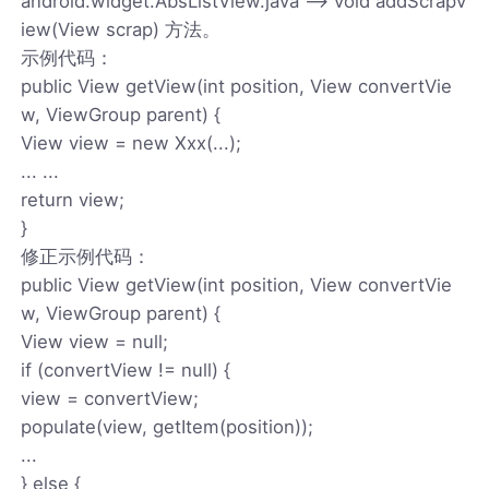
android.widget.AbsListView.java --> void addScrapV
iew(View scrap) 方法。
示例代码：
public View getView(int position, View convertVie
w, ViewGroup parent) {
View view = new Xxx(...);
... ...
return view;
}
修正示例代码：
public View getView(int position, View convertVie
w, ViewGroup parent) {
View view = null;
if (convertView != null) {
view = convertView;
populate(view, getItem(position));
...
} else {