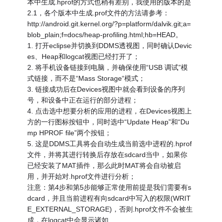
本中生成.hprof的方式也稍有差别，我使用的版本的是
2.1，各个版本中生成.prof文件的方法请参考：
http://android.git.kernel.org/?p=platform/dalvik.git;a=
blob_plain;f=docs/heap-profiling.html;hb=HEAD。
1. 打开eclipse并切换到DDMS透视图，同时确认Devic
es、Heap和logcat视图已经打开了；
2. 将手机设备链接到电脑，并确保使用“USB 调试”模
式链接，而不是“Mass Storage“模式；
3. 链接成功后在Devices视图中就会看到设备的序列
号，和设备中正在运行的部分进程；
4. 点击选中想要分析的应用的进程，在Devices视图上
方的一行图标按钮中，同时选中“Update Heap”和“Du
mp HPROF file”两个按钮；
5. 这是DDMS工具将会自动生成当前选中进程的.hprof
文件，并将其进行转换后存放在sdcard当中，如果你
已经安装了MAT插件，那么此时MAT将会自动被启
用，并开始对.hprof文件进行分析；
注意：第4步和第5步能够正常使用前提是我们需要有s
dcard，并且当前进程有向sdcard中写入的权限(WRIT
E_EXTERNAL_STORAGE)，否则.hprof文件不会被生
成，在logcat中会显示诸如