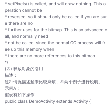
* setPixels() is called, and will draw nothing. This o
peration cannot be
* reversed, so it should only be called if you are sur
e there are no
* further uses for the bitmap. This is an advanced c
all, and normally need
* not be called, since the normal GC process will fr
ee up this memory when
* there are no more references to this bitmap.
*/
(四) 释放对象的引用
描述：
这种情况描述起来比较麻烦，举两个例子进行说明。
示例A：
假设有如下操作
public class DemoActivity extends Activity {
... ...