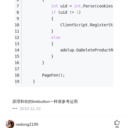
int
 uid = 
int
.Parse(cookies[
"User
if
 (uid != 
1
)
            {
                ClientScript.RegisterStartupS
            }
else
            {
                adelup.OaDeleteProductRuku(
in
            }
        }
        PageFen();
    }
原理和你的linkbutton一样请参考运用
2010-11-10
rwdong2199
赞