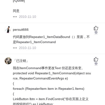
[/Quote]
同意
2010-11-10
persuit666
赞
代码要放到Repeater1_ItemDataBound（）里面，不
是Repeater1_ItemCommand
2010-11-10
「已注销」
赞
我在ItemCommand事件更改Text 但还是没有变。
protected void Repeater1_ItemCommand(object sou
rce, RepeaterCommandEventArgs e)
{
foreach (RepeaterItem item in Repeater1.Items)
{
LinkButton lbtn = item.FindControl("你在页面上定义
的按钮的ID") as LinkButton;