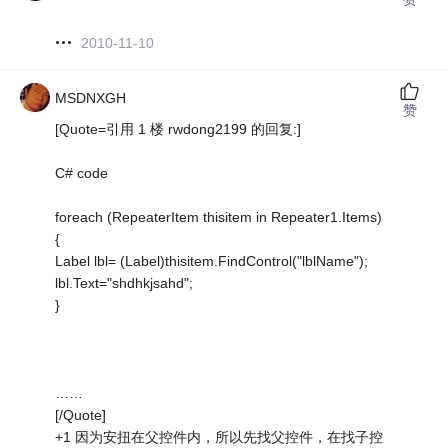
2010-11-10
MSDNXGH
赞
[Quote=引用 1 楼 rwdong2199 的回复:]
C# code
foreach (RepeaterItem thisitem in Repeater1.Items)
{
Label lbl= (Label)thisitem.FindControl("lblName");
lbl.Text="shdhkjsahd";
}
……
[/Quote]
+1 因为安扭在父控件内，所以先找父控件，在找子控