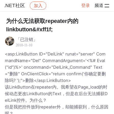
.NET社区
登录
频道
加入
帖子详情
社区
.NET社区
为什么无法获取repeater内的
linkbutton&#xff1f;
「已注销」
2010-11-10
<asp:LinkButton ID="DelLink" runat="server" Com
mandName="Del" CommandArgument='<%# Eval
("id")%>' oncommand="DelLink_Command" Text
="删除" OnClientClick="return confirm('你确定要删
除吗? ');">删除</asp:LinkButton>
该LinkButton在repeater内。我希望在Page_load的时
候动态更改LinkButton的Text，但是在后台无法捕获D
elLink控件。为什么？
但是我把控件放到repeater外，却能捕获到，什么原因
呢？