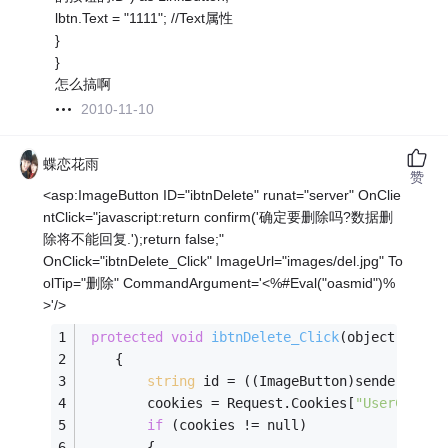
lbtn.Text = "1111"; //Text属性
}
}
怎么搞啊
2010-11-10
蝶恋花雨
赞
<asp:ImageButton ID="ibtnDelete" runat="server" OnClie
ntClick="javascript:return confirm('确定要删除吗?数据删
除将不能回复.');return false;"
OnClick="ibtnDelete_Click" ImageUrl="images/del.jpg" To
olTip="删除" CommandArgument='<%#Eval("oasmid")%
>'/>
protected
void
ibtnDelete_Click
(object sende
    {
string
 id = ((ImageButton)sender).Com
        cookies = Request.Cookies[
"UserCookie
if
 (cookies != null)
        {