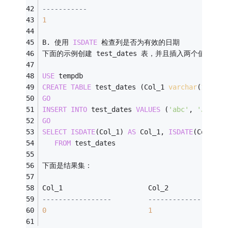
----------- 
1
B. 使用 
ISDATE
 检查列是否为有效的日期
下面的示例创建 test_dates 表，并且插入两个值。使用
USE
 tempdb
CREATE
TABLE
 test_dates (Col_1 
varchar
(
15
), C
GO
INSERT
INTO
 test_dates 
VALUES
 (
'abc'
, 
'July 1
GO
SELECT
ISDATE
(Col_1) 
AS
 Col_1, 
ISDATE
(Col_2) 
FROM
 test_dates
下面是结果集：
Col_1                     Col_2              
-----------------         -------------------
0
1