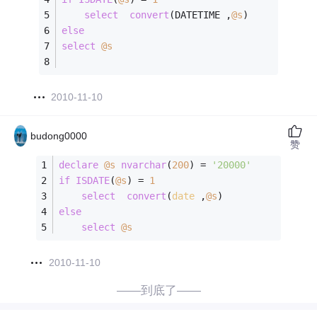
select
convert
(DATETIME ,
@s
)
else
select
@s
2010-11-10
budong0000
赞
declare
@s
nvarchar
(
200
) 
=
'20000'
if
ISDATE
(
@s
) 
=
1
select
convert
(
date
 ,
@s
)
else
select
@s
2010-11-10
——到底了——