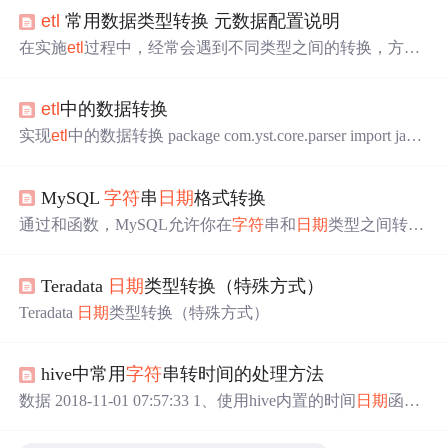
etl
常用数据类型转换 元数据配置说明
在实施
etl
过程中，经常会遇到不同类型之间的转换，方式
有很多种，下面是项目中使用
etl
-engine进行数据类型转换
的收集整理，方便日后工作中查阅。
etl
-engine转换的方式
etl
中的数据转换
有多种，一种是通过sql语句直接转换(比较方便)，另一种
是通过在输出节点的beforeout 标签中嵌入go脚本对相应字
实现
etl
中的数据转换 package com.yst.core.parser import java.
段按业务要求进行转换(功...
util.Map import java.util.HashMap import scala.util.parsing.json.
_ import java.text.SimpleDateFormat import java.util.Date impor
MySQL
字符
串
日期
格式转换
t java.util.TimeZo...
通过和函数，MySQL允许你在
字符
串和
日期
类型之间转
换，并在不同的
日期
格式之间自由转换。这在进行数据清
洗、处理和报表生成时非常有用。MySQL常见时间格式
Teradata
日期
类型转换（特殊方式）
化：（与
字符
串中的对应使用）%Y： 年份，四位数字%
m：月份，两位数字%d：
日期
，两位数字%H：小时（24
Teradata
日期
类型转换（特殊方式）
小时制），两位数字%i： 分钟，两位数字%s： 秒，两位
数字扩展：MySQL中如果想将
日期
转换成
字符
串可以使
用。
hive中常用
字符
串转时间的处理方法
数据 2018-11-01 07:57:33 1、使用hive内置的时间
日期
函数
完成数据
ETL
。 select to_date(time_local) as daystr, date_form
at(time_local,'HH:mm:ss'), month (time_local)as month, day (tim