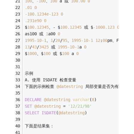
100
、
-100
、
100
 a 或 
100.00
0
.01
0
-100.1234e-123
0
.231e90
0
$
100.12345
、
-
 $
100.12345
 或 $
-1000.123
0
as100 或 
1
a00 
0
1995
-10
-1
、
1
/
20
/
95
、
1995
-10
-1
12
:
00
pm、Feb 
7
1
13
/
43
/
3425
 或 
1995
-10
-1
a 
0
$
1000
、$
100
 或 $
100
 a 
0
示例
A. 使用 ISDATE 检查变量
下面的示例检查 
@datestring
 局部变量是否为有效的日
DECLARE
@datestring
varchar
(
8
)
SET
@datestring
=
'12/21/98'
SELECT
ISDATE
(
@datestring
)
下面是结果集：