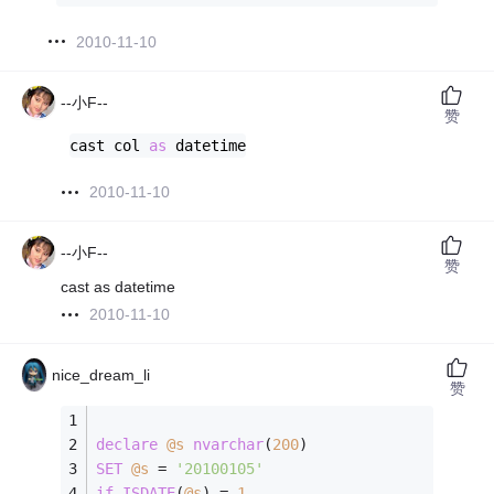
2010-11-10
--小F--
赞
cast col 
as
 datetime
2010-11-10
--小F--
赞
cast as datetime
2010-11-10
nice_dream_li
赞
declare
@s
nvarchar
(
200
)
SET
@s
=
'20100105'
if
ISDATE
(
@s
) 
=
1