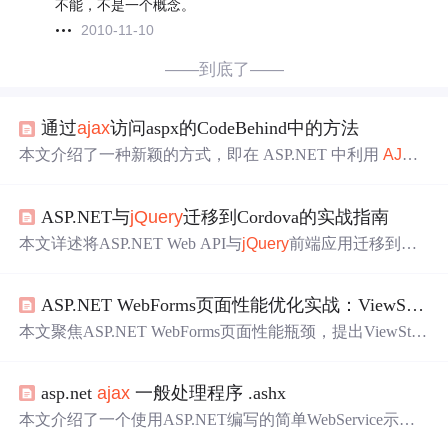
不能，不是一个概念。
2010-11-10
——到底了——
通过
ajax
访问aspx的CodeBehind中的方法
本文介绍了一种新颖的方式，即在 ASP.NET 中利用
AJAX
直接调用 aspx.
cs
页面的后台方法，实现了高效的数据交
互。文中通过一个简单的加法运算示例展示了如何配置和
ASP.NET与
jQuery
迁移到Cordova的实战指南
实现这一功能。
本文详述将ASP.NET Web API与
jQuery
前端应用迁移到Apa
che Cordova混合开发平台的关键技术路径，涵盖跨域请求
（CORS）配置、WebView兼容性调优、Android文件系统
ASP.NET WebForms页面性能优化实战：ViewState瘦身、Repeater替代与
权限处理、
jQuery
Mobile冲突解决、性能优化（虚拟滚动/
CS
S3动画）、原生插件集成、安全加固（
CS
P/SecureStora
本文聚焦ASP.NET WebForms页面性能瓶颈，提出ViewStat
ge）、热更新（CodePush）及现代框架过渡方案（Vue/Alp
e精准瘦身、Repeater替代GridView、
AJAX
请求并行化三大
ine），并提供调试、CI/CD、多平台适配等全链路实践指
实操策略。通过禁用冗余ViewState、手写HTML模板替代
南。
asp.net
ajax
一般处理程序 .ashx
重型控件、Fetch并行调用+超时熔断，将医保查询页首屏
耗时从2.8秒降至340ms（提升8.2倍）。方案不依赖架构升
本文介绍了一个使用ASP.NET编写的简单WebService示
级或CDN，适用于存量WebForms系统维护与渐进式优化。
例，该服务通过HTTP请求接收参数并从数据库中检索对应