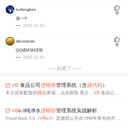
luofenghen
赞
顶一个
2010-11-10
dbcontrols
赞
QQ或MSN没留
2010-11-10
——到底了——
VB
食品公司
进销存
管理系统（含
源代码
）
本文还有配套的
精品
资源，点击获取 简介：
VB
食品公司
进销存
管理系统是一款基于 Visual Basic (
VB
) 开发的软
件，用于管理食品公司的
进销存
业务流程。本系统包含
源
VB
6.0纯净水
进销存
管理系统实战解析
代码
，可供开发者学习、定制和集成。通过利用该系统，
食品公司可以提高效率、减少错误，并确保食品安全。该
Visual Basic 6.0（
VB
6.0）是微软公司在1998年发布的开发
系统涵盖进货、销售、库存、报表、权限控制等功能模
工具，它是Visual Basic系列的最后一个版本，广泛用于快