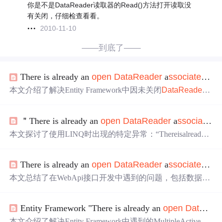
你是不是DataReader读取器的Read()方法打开读取没
有关闭，仔细检查看看。
2010-11-10
——到底了——
There is already an
open
DataReader
a
sso
ciated
wit
本文介绍了解决Entity Framework中因未关闭
DataReader
而导致的异常的方法。通过修改连接字符串加入MultipleAc
tiveResultSets=true或提前加载数据的方式，避免了并发查
＂There is already an
open
DataReader
a
sso
ciated
w
询时出现的问题。
本文探讨了使用LINQ时出现的特定异常：“Thereisalreadya
n
open
DataReader
a
sso
ciated
withthis
Command
whichmustb
eclosedfirst”。文章分析了异常产生的原因，并提供了两种
There is already an
open
DataReader
a
sso
ciated
with
解决方案：一是调整存储过程设计避免返回结果集；二是
修改连接字符串启用“MultipleActiveResultSets=True”。同时
本文总结了在WebApi接口开发中遇到的问题，包括数据库
介绍了如何解除表锁定状态。
连接未关闭导致的异常、npm安装失败及HTTPPut方法不
被允许等。通过修改代码结构，确保数据库连接正确关
Entity Framework "There is already an
open
DataReader
闭，解决了多线程环境下数据库连接资源回收问题。
本文介绍了解决Entity Framework中遇到的MultipleActiveRe