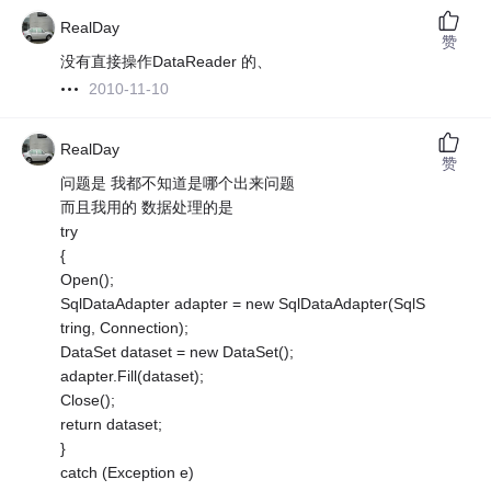
RealDay
赞
没有直接操作DataReader 的、
2010-11-10
RealDay
赞
问题是 我都不知道是哪个出来问题
而且我用的 数据处理的是
try
{
Open();
SqlDataAdapter adapter = new SqlDataAdapter(SqlS
tring, Connection);
DataSet dataset = new DataSet();
adapter.Fill(dataset);
Close();
return dataset;
}
catch (Exception e)