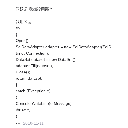
问题是 我都没用那个
我用的是
try
{
Open();
SqlDataAdapter adapter = new SqlDataAdapter(SqlS
tring, Connection);
DataSet dataset = new DataSet();
adapter.Fill(dataset);
Close();
return dataset;
}
catch (Exception e)
{
Console.WriteLine(e.Message);
throw e;
}
2010-11-11