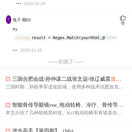
2010-11-10
兔子-顾问
赞
try
string
 result = Regex.Match(yourHtml,@
"(?<=<stron
2010-11-10
——到底了——
三国合肥会战\孙仲谋二战张文远\张辽威震
逍遥
津\
三国时期，孙权率军进攻皖城，使用多种战术试图攻克，
最终成功夺取该城。同时，张辽在防守合淝时失守，孙权
与张辽之间的军事较量展现了双方的智谋与勇气。
智能骨传导眼镜vue_电动轮椅、冷疗、骨传导耳机……这些黑科技有看头
本文介绍了几种助残黑科技。Ks1电动轮椅车有坡道自平
衡等多项功能，还支持云智能定位与
求救
；activecryo冷疗
用于运动康复和缓解疼痛；earsopen骨传导耳机通过振动头
进击高手【第四期】（bfs)
骨传声，适用于听力障碍人士及听损预防。科技发展带来