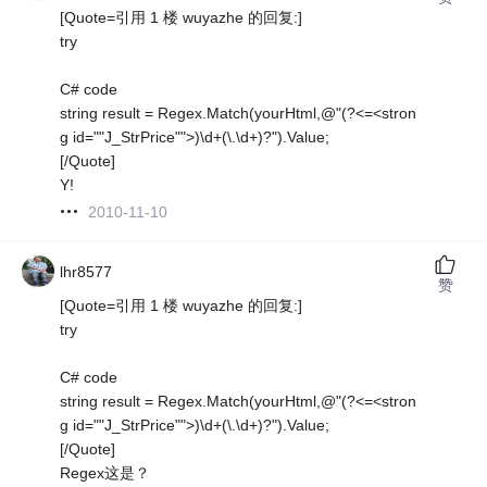
[Quote=引用 1 楼 wuyazhe 的回复:]
try
C# code
string result = Regex.Match(yourHtml,@"(?<=<stron
g id=""J_StrPrice"">)\d+(\.\d+)?").Value;
[/Quote]
Y!
2010-11-10
lhr8577
赞
[Quote=引用 1 楼 wuyazhe 的回复:]
try
C# code
string result = Regex.Match(yourHtml,@"(?<=<stron
g id=""J_StrPrice"">)\d+(\.\d+)?").Value;
[/Quote]
Regex这是？