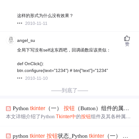
这样的形式为什么没有效果？
2010-11-11
angel_su
赞
全局下写没有self这东西吧，回调函数应该类似：
def OnClick():
btn.configure(text="1234") # btn["text"]="1234"
2010-11-10
——到底了——
Python
tkinter
（一）
按钮
（Button）组件的属性说明及
本文详细介绍了Python
Tkinter
中
的
按钮
组件及其各种属
性，包括状态、颜色、字体、图像、对齐方式等，并提供
了丰富的代码
示例
。
python
tkinter
按钮
状态_Python
tkinter
（一）
按钮
（