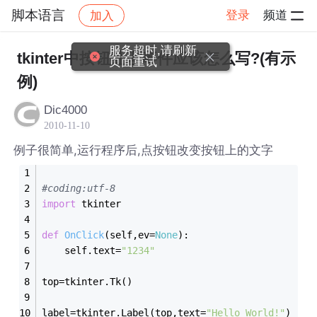
脚本语言
登录
频道
加入
帖子详情
社区
脚本语言
服务超时,请刷新
tkinter中按钮处理事件应该怎么写?(有示
页面重试
例)
Dic4000
2010-11-10
例子很简单,运行程序后,点按钮改变按钮上的文字
#coding:utf-8
import
 tkinter
def
OnClick
(
self,ev=
None
)
:
    self.text=
"1234"
top=tkinter.Tk()
label=tkinter.Label(top,text=
"Hello World!"
)