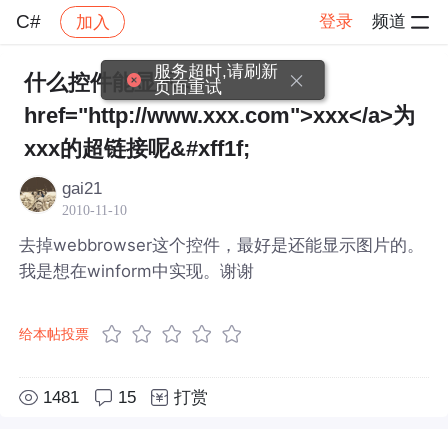
C#
登录
频道
加入
帖子详情
社区
C#
服务超时,请刷新
什么控件能显示<a
页面重试
href="http://www.xxx.com">xxx</a>为
xxx的超链接呢&#xff1f;
gai21
2010-11-10
去掉webbrowser这个控件，最好是还能显示图片的。
我是想在winform中实现。谢谢
给本帖投票
1481
15
打赏