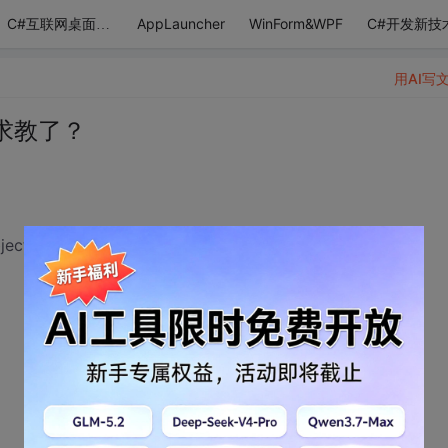
AppLauncher
WinForm&WPF
C#开发新技
C#互联网桌面应用
用AI写
写 求教了？
ect sender,EventArgs e)