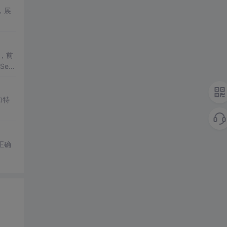
，展
h，前
ele
加特
正确