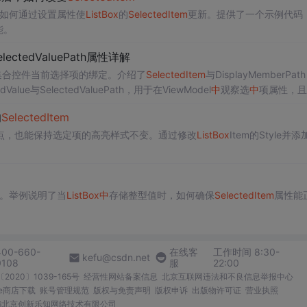
时，如何通过设置属性使
ListBox
的
SelectedItem
更新。提供了一个示例代码
能。
,SelectedValuePath属性详解
集合控件当前选择项的绑定。介绍了
SelectedItem
与DisplayMemberPat
与SelectedValuePath，用于在ViewModel
中
观察选
中
项属性，且S
的
SelectedItem
点，也能保持选定项的高亮样式不变。通过修改
ListBox
Item的Style并添
。举例说明了当
ListBox
中
存储整型值时，如何确保
SelectedItem
属性能
400-660-
在线客
工作时间 8:30-
kefu@csdn.net
0108
服
22:00
2020〕1039-165号
经营性网站备案信息
北京互联网违法和不良信息举报中心
me商店下载
账号管理规范
版权与免责声明
版权申诉
出版物许可证
营业执照
026北京创新乐知网络技术有限公司