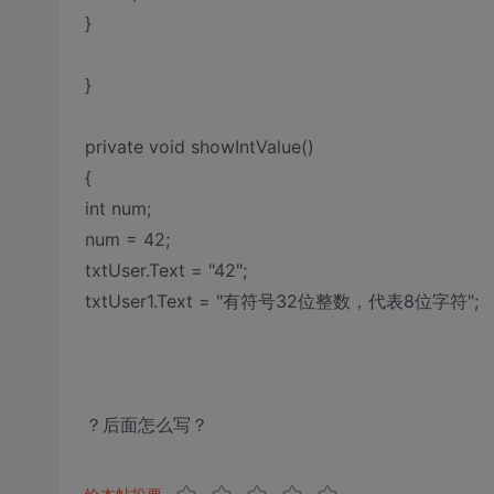
}
}
private void showIntValue()
{
int num;
num = 42;
txtUser.Text = "42";
txtUser1.Text = "有符号32位整数，代表8位字符";
？后面怎么写？