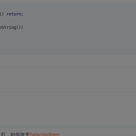
l) 
return
;
oString())
ox后，如何改变
SelectedItem