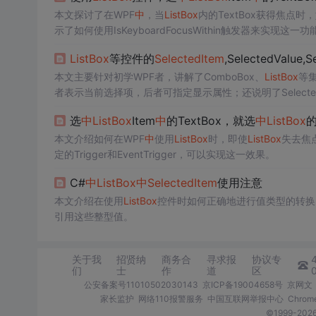
本文探讨了在WPF
中
，当
ListBox
内的TextBox获得焦点
示了如何使用IsKeyboardFocusWithin触发器来实现这一功
ListBox
等控件的
SelectedItem
,SelectedValue
本文主要针对初学WPF者，讲解了ComboBox、
ListBox
等
者表示当前选择项，后者可指定显示属性；还说明了SelectedValue
ctedValue支持双向绑定通知。
选
中
ListBox
Item
中
的TextBox，就选
中
ListBox
本文介绍如何在WPF
中
使用
ListBox
时，即使
ListBox
失去焦
定的Trigger和EventTrigger，可以实现这一效果。
C#
中
ListBox
中
SelectedItem
使用注意
本文介绍在使用
ListBox
控件时如何正确地进行值类型的转换
引用这些整型值。
关于我
招贤纳
商务合
寻求报
协议专
们
士
作
道
区
公安备案号11010502030143
京ICP备19004658号
京网文〔
家长监护
网络110报警服务
中国互联网举报中心
Chro
©1999-2