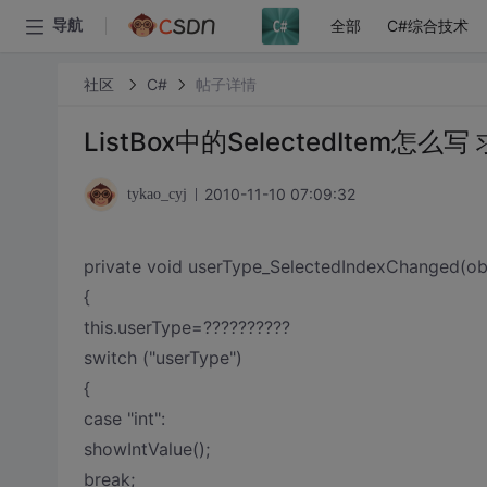
全部
C#综合技术
导航
社区
C#
帖子详情
ListBox中的SelectedItem怎么
2010-11-10 07:09:32
tykao_cyj
private void userType_SelectedIndexChanged(obj
{
this.userType=??????????
switch ("userType")
{
case "int":
showIntValue();
break;