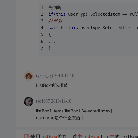
先判断
if
(
this
.userType.SelectedItem == nul
//然后 
switch
 (
this
.userType.SelectedItem.T
{
...
}
tykao_cyj
2010-11-10
ListBox的选项值
tao1997
2010-11-10
listBox1.Items[listBox1.SelectedIndex]
userType是个什么东西？
使用
ListBox
控件，选
中
ListBox
Item
中
的TextB