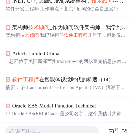
.NET, C++, Flash, Java,系统架构，
技术顾问
---大规模招聘开始。
软件开发工程师 工作地点：北京Hipihi的使命是激发每个
人的内在的激情，共同创造更加美好、更加快乐的生
活！ 公司管理层汇集了一批海内外互联网、IT通讯的业界
架构师
技术顾问
_作为顾问软件架构师，我学到的5件事
精英，他们在相关领域拥有丰富的知识、经验、影响力和
执行能力。Hipihi致力于建设全球性的中国个人互动网络社
架构师
技术顾问
我已经担任
软件工程师
几年了，但是仅在
区，为人们建立一个以个人为中心，以互联网、手机为核
过去的一年半中，我一直是一名全职顾问。 我有
不同
的经
心平台的精神家园，成为人们与朋友沟通、分享、互动不
验背景：在
不同
国家的大小公司工作，获得博士学位。 我
可缺少的一种生活方式。
Artech Limited China
以前做过的事情极大地帮助了我进行这次新冒险，但是有
些事情是顾问工作所特有的。 另外，随着时间的流逝，人
总部位于美国新泽西州Morristown的阿尔泰克信息技术有
们开始称我为Software Architect 。 现在，我在术语和头衔
限公司（Artech）创建于1992年，在电信、保险，金融等
方面并不强，但是我的角色确实发生了变化。 尽管代码仍
七大领域为客户提供IT解决方案、项目管理和人员派遣服
然是我的...
软件工程师
在智能体视觉时代的机遇（14）
务。至今，组建了一个遍布全球12个地区，拥有美国和印
度新德里两大研发中心的强大团队，并与超过25家世界500
摘要： 在Transformer-based Vision Agent（TVA）浪潮下，
强公司确立了首选IT服务商合作伙伴关系。为配合公司业
软件工程师
的角色正从“代码编织者”进化为“世界模型架构
务的飞速发展， 2006年2月大连阿尔泰克信息技术有限公
师”。传统确定性编程范式被打破，工程师需掌握逆向系统
司
Oracle EBS Model Function Technical
设计，通过定义目标、约束空间和奖赏函数，引导AI涌现
解决方案。技能树需重构为异构计算、AI编译器开发及控
♡.Oracle EBS(ERP)Oracle 是公司名字，这个我估计大家都
制论融合，构建数字与物理世界的高保真仿真环境。未来
知道。EBS是E-Business Suite的缩写，简单的说，就是Orac
顶尖工程师将指挥算力与智能体协同，成为驾驭AI狂野算
le做的一个企业级的信息化软件或者系统，里面包含了财
14
说点什么…
力的“交响乐团指挥家”，在确定性边界与概率性探索间实
务,人力,分销,资产等很多企业用的到的模块。现在主流的