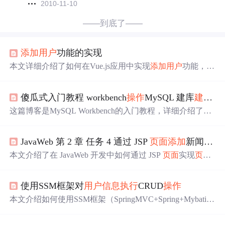
2010-11-10
——到底了——
添加
用户
功能的实现
本文详细介绍了如何在Vue.js应用中实现
添加
用户
功能，包
括给
添加
用户
按钮绑定单击事件，创建
添加
用户
对话框，
处理UserList.vue组件中的数据，实现addUser方法，更新分
傻瓜式入门教程 workbench
操作
MySQL 建库
建表
增
页数据，以及与SpringBoot后端的交互，最终实现
用户
信息
在表格中的显示。
这篇博客是MySQL Workbench的入门教程，详细介绍了如
何创建数据库和表，包括主键（PK）、非空（NN）、唯
一（UQ）和自增（AI）等概念。通过简单步骤演示了数据
JavaWeb 第 2 章 任务 4 通过 JSP
页面
添加
新闻
信息
库及表的创建过程，并展示了如何进行增、删、查、改的
基本
操作
，适合初学者学习。
本文介绍了在 JavaWeb 开发中如何通过 JSP
页面
实现
页面
），
包含，包括静态包含（<%@include%>）和动态包含（
并详细解析了两者的区别。此外，还讲解了使用
标签进行
使用SSM框架对
用户
信息
执行
CRUD
操作
跳转的
，以实现在
新闻
后根据数据库
页面
操作
添加
信息
执
结果进行
重定向。
行
页面
本文介绍如何使用SSM框架（SpringMVC+Spring+Mybati
s）进行
用户
信息
的增删改查（CRUD）
操作
，涵盖从环境
搭建到前端展示的全过程，通过实例深入理解各组件的配