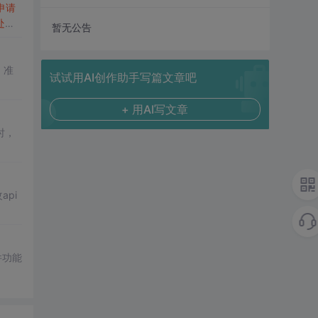
申请
处理
暂无公告
，准
试试用AI创作助手写篇文章吧
+ 用AI写文章
时，
pi
件功能