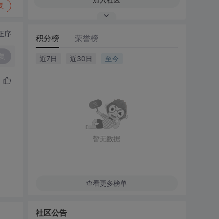
复
正序
积分榜
荣誉榜
复
近7日
近30日
至今
暂无数据
查看更多榜单
社区公告