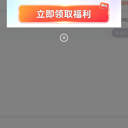
转发到动态
举报
写回
切换为时间
发表回