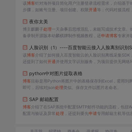
该
博客
针对海外项目简化用户注册登录流程需求，介绍基于Web H
步骤，如账号注册、项目创建、权限
开通
等；代码对接流程
办法。
夜你太美
博主麒麟子
处理
一天杂事后思维混乱，未能写成技术文章。
备录制开源版本幼麟棋牌制作视频教程，还
申请
博客
专家并
人脸识别（1）----百度智能云接入人脸离别识别S
该
博客
介绍了如何接入百度智能云的人脸识别离线采集SDK
还提到了如何
开通
并使用文字识别服务，为项目提供无网络
python中对图片提取表格
博客
目标是用Python将图片中的表格保存到Excel，需用
即可，后续对json
处理
类似。保存文件以图片名命名。
SAP 邮箱配置
博客
介绍了在SAP系统中配置SMTP邮件功能的流程，包括W
配置与验证及异常
处理
，还提到要先
申请
专用邮箱主机等信
关于我
招贤纳
商务合
寻求报
协议专