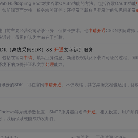
5和Spring Boot对接谷歌OAuth功能的方法。包括谷歌OAuth功能
，如前端页面对接、服务端验证等；还提及了新账号登录时的常见问题及
他目前主要经营公司洽谈业务，但擅长技术。他
申请
开通
CSDN学院讲师
获通过，虽累但认为生命在于折腾。
DK（离线采集SDK）&&
开通
文字识别服务
，包括在官网
申请
、填写业务信息、新建授权以及下载许可证的过程。同
环境下的身份验证和文字
处理
能力。
到腾讯云的SDK，可在官网
申请
开通
。不仅表格，其它票据文档也适用，修改a
indows等系统参数配置、SMTP服务器白名单
开通
、相关设置、用户邮
息，以确保系统能成功发邮件。
400-660-
在线客
工作时间 8:30-