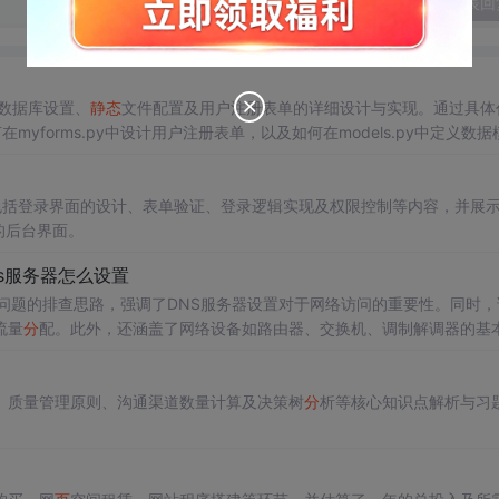
发表回
括数据库设置、
静态
文件配置及用户注册表单的详细设计与实现。通过具体
何在myforms.py中设计用户注册表单，以及如何在models.py中定义数据
，包括登录界面的设计、表单验证、登录逻辑实现及权限控制等内容，并展
整的后台界面。
s服务器怎么设置
问问题的排查思路，强调了DNS服务器设置对于网络访问的重要性。同时，
流量
分
配。此外，还涵盖了网络设备如路由器、交换机、调制解调器的基
P等。
、质量管理原则、沟通渠道数量计算及决策树
分
析等核心知识点解析与习