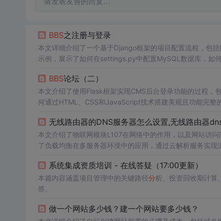
请发表友善的回复…
BBS
之注册与登录
本文详细介绍了一个基于Django框架的项目配置流程，包
示例，展示了如何在settings.py中配置MySQL数据库，如
型。
BBS
论坛（二）
本文介绍了使用Flask框架实现CMS后台登录功能的过程
何通过HTML、CSS和JavaScript技术搭建美观且功能完
无线路由器的DNS服务器怎么设置,无线路由器dn
本文介绍了物联网模块L107在网络中的作用，以及网站访
了负载均衡在多服务器环境中的应用，通过云解析服务实现
识，以及网络配置的相关概念，如
静态
路由、OSPF、DHC
系统集成资质培训 - 在线答疑（17:00更新）
本篇内容涵盖项目管理中的关键路径
分
析、投资回收期计算
答。
做一个网站多少钱？建一个网站要多少钱？