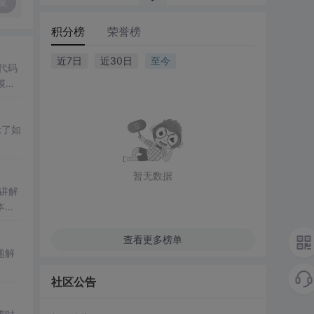
复
积分榜
荣誉榜
近7日
近30日
至今
代码
模
示了如
暂无数据
讲解
本知
查看更多榜单
题解
社区公告