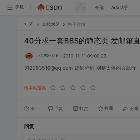
全部
Ada助手
导航
社区
非技术区
帖子详情
40分求一套BBS的静态页 发邮箱
2010-11-11 09:00:23
a312983516
312983516@qq.com 货到分到 别整太俗的页就行
给本帖投票
85
回复
打赏
分享
收藏
回复