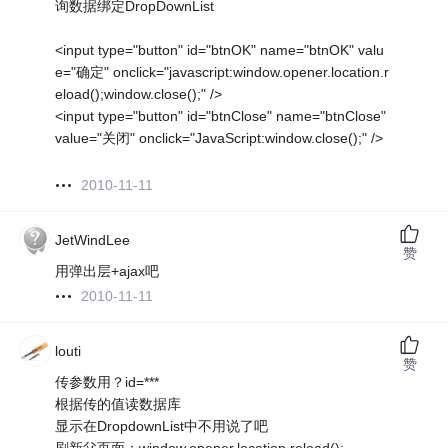
询数据绑定DropDownList
<input type="button" id="btnOK" name="btnOK" valu
e="确定" onclick="javascript:window.opener.location.r
eload();window.close();" />
<input type="button" id="btnClose" name="btnClose"
value="关闭" onclick="JavaScript:window.close();" />
2010-11-11
JetWindLee
赞
用弹出层+ajax吧
2010-11-11
louti
赞
传参数用？id=***
根据传的值读数据库
显示在DropdownList中不用说了吧