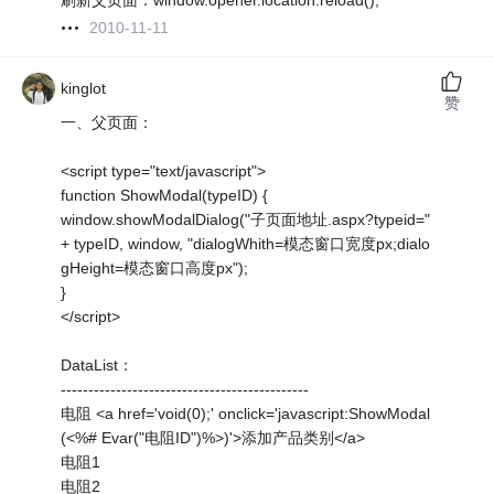
刷新父页面：window.opener.location.reload();
2010-11-11
kinglot
赞
一、父页面：
<script type="text/javascript">
function ShowModal(typeID) {
window.showModalDialog("子页面地址.aspx?typeid="
+ typeID, window, "dialogWhith=模态窗口宽度px;dialo
gHeight=模态窗口高度px");
}
</script>
DataList：
---------------------------------------------
电阻 <a href='void(0);' onclick='javascript:ShowModal
(<%# Evar("电阻ID")%>)'>添加产品类别</a>
电阻1
电阻2