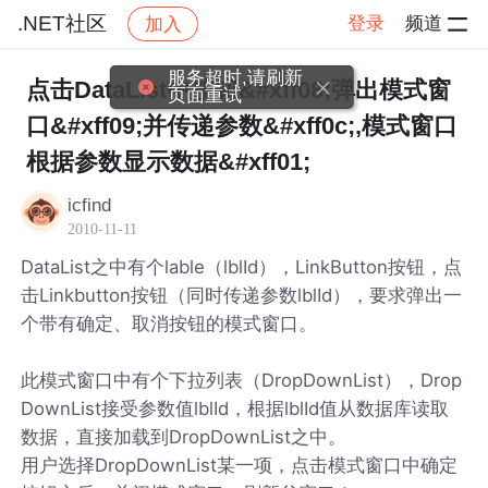
.NET社区
登录
频道
加入
帖子详情
社区
.NET社区
服务超时,请刷新
点击DataList中按钮&#xff08;弹出模式窗
页面重试
口&#xff09;并传递参数&#xff0c;,模式窗口
根据参数显示数据&#xff01;
icfind
2010-11-11
DataList之中有个lable（lblId），LinkButton按钮，点
击Linkbutton按钮（同时传递参数lblId），要求弹出一
个带有确定、取消按钮的模式窗口。
此模式窗口中有个下拉列表（DropDownList），Drop
DownList接受参数值lblId，根据lblId值从数据库读取
数据，直接加载到DropDownList之中。
用户选择DropDownList某一项，点击模式窗口中确定