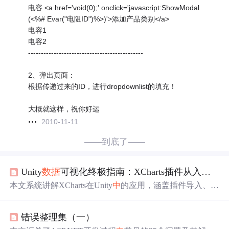
电容 <a href='void(0);' onclick='javascript:ShowModal
(<%# Evar("电阻ID")%>)'>添加产品类别</a>
电容1
电容2
---------------------------------------------
2、弹出页面：
根据传递过来的ID，进行dropdownlist的填充！
大概就这样，祝你好运
2010-11-11
——到底了——
Unity
数据
可视化终极指南：XCharts插件从入门到精通
本文系统讲解XCharts在Unity
中
的应用，涵盖插件导入、U
GUI图表创建、多系列混合配置、大
数据
量性能优化（如
顶点采样、固定队列刷新）、交互集成（
点击
/悬停/3D联
错误整理集（一）
动）及工业数字孪生场景实践。重点解析其
数据
与渲染分
离架构、ECharts兼容性与Unity适配差异，并提供移动端触