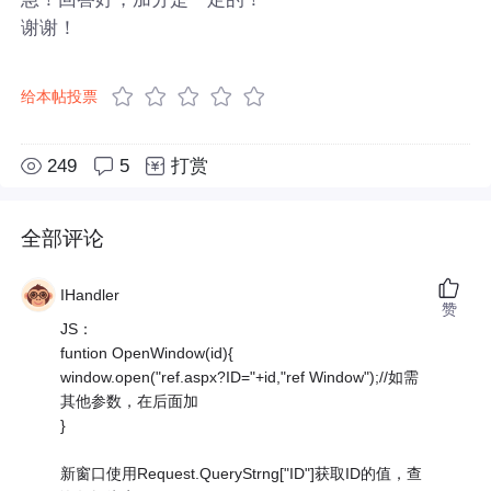
谢谢！
给本帖投票
249
5
打赏
全部评论
IHandler
赞
JS：
funtion OpenWindow(id){
window.open("ref.aspx?ID="+id,"ref Window");//如需
其他参数，在后面加
}
新窗口使用Request.QueryStrng["ID"]获取ID的值，查