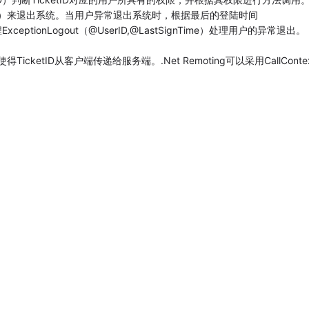
rID）来退出系统。当用户异常退出系统时，根据最后的登陆时间
xceptionLogout（@UserID,@LastSignTime）处理用户的异常退出。
来使得TicketID从客户端传递给服务端。.Net Remoting可以采用CallConte