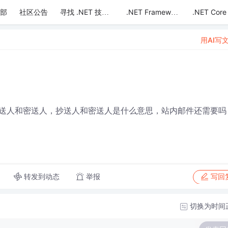
部
社区公告
.NET Core
寻找 .NET 技术达人
.NET Framework
用AI写
送人和密送人，抄送人和密送人是什么意思，站内邮件还需要吗
转发到动态
举报
写回
切换为时间