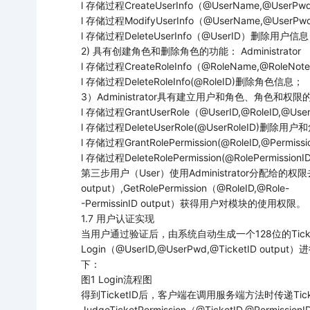
l 存储过程CreateUserInfo（@UserName,@Us
l 存储过程ModifyUserInfo（@UserName,@Us
l 存储过程DeleteUserInfo（@UserID）删除用户信
2) 具有创建角色和删除角色的功能： Administrator
l 存储过程CreateRoleInfo（@RoleName,@Rol
l 存储过程DeleteRoleInfo(@RoleID)删除角色信息；
3）Administrator具有建立用户和角色、角色和权
l 存储过程GrantUserRole（@UserID,@RoleID
l 存储过程DeleteUserRole(@UserRoleID)删
l 存储过程GrantRolePermission(@RoleID,@Per
l 存储过程DeleteRolePermission(@RolePerm
第三步用户（User）使用Administrator分配给的权限去
output）,GetRolePermission（@RoleID,@Role-
-PermissinID output）获得用户对模块的使用权限。
1.7 用户认证实现
当用户通过验证后，由系统自动生成一个128位的Tic
Login（@UserID,@UserPwd,@TicketID ou
下：
图1 Login流程图
得到TicketID后，客户端在调用服务端方法时传递Tic
JudgeTicketPermission（@TicketID,@P