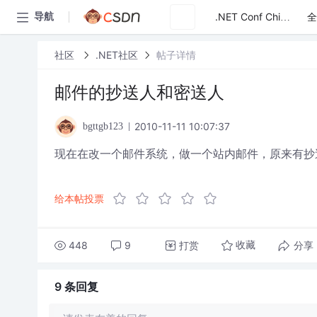
全
导航
.NET Conf China
社区
.NET社区
帖子详情
邮件的抄送人和密送人
2010-11-11 10:07:37
bgttgb123
现在在改一个邮件系统，做一个站内邮件，原来有抄
给本帖投票
448
9
打赏
分享
收藏
9 条
回复