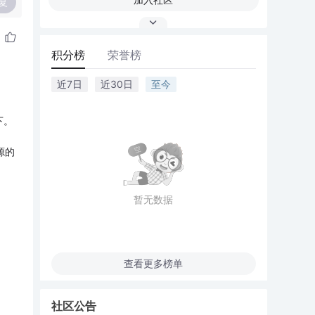
复
积分榜
荣誉榜
近7日
近30日
至今
下。
源的
暂无数据
查看更多榜单
社区公告