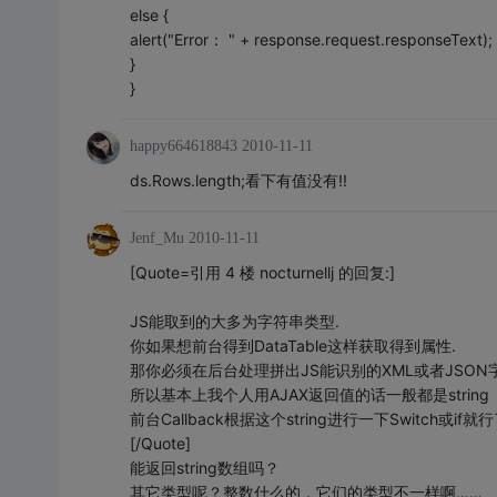
else {
alert("Error： " + response.request.responseText);
}
}
happy664618843
2010-11-11
ds.Rows.length;看下有值没有!!
Jenf_Mu
2010-11-11
[Quote=引用 4 楼 nocturnellj 的回复:]
JS能取到的大多为字符串类型.
你如果想前台得到DataTable这样获取得到属性.
那你必须在后台处理拼出JS能识别的XML或者JSON
所以基本上我个人用AJAX返回值的话一般都是string
前台Callback根据这个string进行一下Switch或if就行
[/Quote]
能返回string数组吗？
其它类型呢？整数什么的，它们的类型不一样啊……