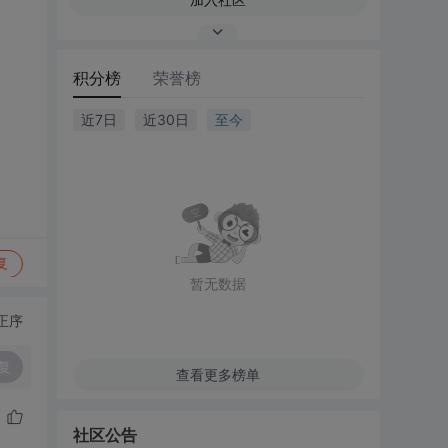
积分榜
荣誉榜
近7日
近30日
至今
复
暂无数据
正序
复
查看更多榜单
社区公告