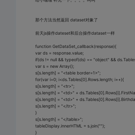
那个方法当然返回 dataset对象了
前天js操作dateset和后台操作dataset一样
function GetDataSet_callback(response){
var ds = response.value;
if(ds != null && typeof(ds) == "object" && ds.Tables
var s = new Array();
s[s.length] = "<table border=1>";
for(var i=0; i<ds.Tables[0].Rows.length; i++){
s[s.length] = "<tr>";
s[s.length] = "<td>" + ds.Tables[0].Rows[i].FirstN
s[s.length] = "<td>" + ds.Tables[0].Rows[i].Birthd
s[s.length] = "</tr>";
}
s[s.length] = "</table>";
tableDisplay.innerHTML = s.join("");
}