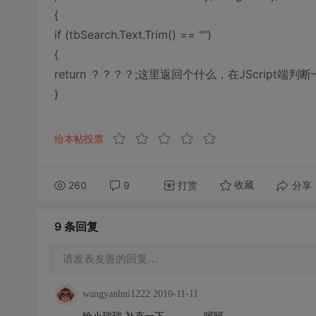
{
if (tbSearch.Text.Trim() == "")
{
return ？？？？;这里返回个什么，在JScript
}
给本帖投票
260
9
打赏
分享
收藏
9 条
回复
请发表友善的回复…
wangyanhui1222
2010-11-11
给小瑞瑞 补充一下。。。。呵呵