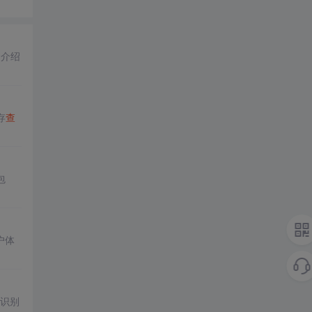
细介绍
存
查
包
户体
，识别