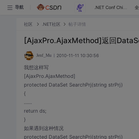
全
导航
.NET Conf China
社区
.NET社区
帖子详情
[AjaxPro.AjaxMethod]返回
2010-11-11 10:30:56
Jenf_Mu
我想这样写
[AjaxPro.AjaxMethod]
protected DataSet SearchPrj(string strPrj)
{
……
return ds;
}
如果遇到这种情况
protected DataSet SearchPrj(string strPrj)