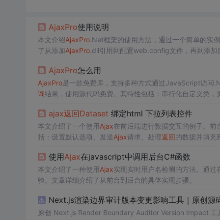
Ajax
Pro
使用说明
本文介绍
Ajax
Pro
.Net框架的使用方法，通过一个简单的
了从添加
Ajax
Pro
.dll引用到配置web.config文件，再
Ajax
Pro
怎么用
Ajax
Pro
是一款免费库，支持多种方式通过JavaScript访问.
询
结果，使用源代码免费。其特性包括：串行化自定义类，页
ajax
返回
Dataset
绑定html 下拉列表控件
本文介绍了一个使用
Ajax
在前后端进行数据交互的例子。前台通过
括：设置默认选项、发送
Ajax
请求、处理
返回
的数据并填充
使用
Ajax
在javascript中调用后台C#函数
本文介绍了一种使用
Ajax
实现实时用户名检测的方法。通过
验。文章详细介绍了从前台到后台的具体实现步骤。
Next.js渲染边界审计版本变更影响工具｜原创源
原创 Next.js Render Boundary Auditor Ve