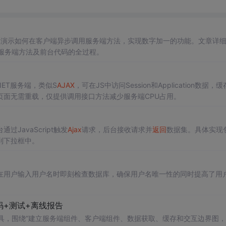
实例演示如何在客户端异步调用服务端方法，实现数字加一的功能。文章详
到添加服务端方法及前台代码的全过程。
NET服务端，类似S
AJAX
，可在JS中访问Session和Application数据，缓
面无需重载，仅提供调用接口方法减少服务端CPU占用。
JavaScript触发
Ajax
请求，后台接收请求并
返回
数据集。具体实现
到下拉框中。
在用户输入用户名时即刻检查数据库，确保用户名唯一性的同时提高了用
码+测试+离线报告
rsion Impact 工具，围绕“建立服务端组件、客户端组件、数据获取、缓存和交互边界图