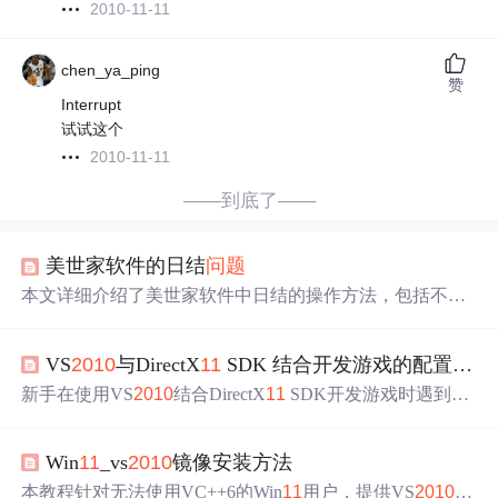
2010-11-11
chen_ya_ping
赞
Interrupt
试试这个
2010-11-11
——到底了——
美世家软件的日结
问题
本文详细介绍了美世家软件中日结的操作方法，包括不同
营业时间下的日结处理。对于24小时内打烊的情况，晚班
只需日结；超过24小时营业，早班需在开始时进行日结。
VS
2010
与DirectX
11
SDK 结合开发游戏的配置
问题
日结时需确保时间与营业日相同，若出错，可在未点单时
进行反日结操作。
新手在使用VS
2010
结合DirectX
11
SDK开发游戏时遇到库
找不到的
问题
。VS
2010
的安全设置不允许直接修改，解决
方法是从DirectX
11
的文档中找到安装和配置步骤。需在Vi
Win
11
_vs
2010
镜像安装方法
sual Studio的工具->选项->项目和解决方案->VC++目录中，
分别添加Executable、Include、Library文件夹路径。
本教程针对无法使用VC++6的Win
11
用户，提供VS
2010
的