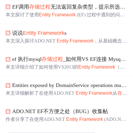
EF调用
存储过程
无法返回复杂类型，提示所选
存储
本文探讨了使用
Entity
Framework
(EF) 过程中遇到的问
题，特别是如何通过
存储过程
生
成复杂类型实体类的方
法。建议从简单的
存储过程
开始，并逐步加入业务逻辑。
说说
Entity
Framework
s
本文深入探讨ADO.NET
Entity
Framework
，从基础概念到
核心功能，包括模型、查询、对象服务、新特性等，同时
介绍了Oracle支持、查询示例、
存储过程
调用等问题，并
ef 执行mysql
存储过程
_如何用VS EF连接 Mysql，以及执行SQL语句 和
附带相关链接和代码
生
成工具。
本文详细介绍了如何使用VS2013的
Entity
Framework
（E
F）连接到MySQL数据库并执行SQL语句和
存储过程
。在
过程中遇到了数据库版本不匹配、插件安装、模型
生
成错
Entities exposed by DomainService operations must have at least one public property marked with the ...
误、SQL Mode配置、命名空间引用等一系列问题，文章提
供了完整的解决方案，包括修改SQL语句以避免GROUP B
本文详细解析了在使用ADO.NET
Entity
Framework
从
存储
Y错误、调整MySQL配置和处理数据类型不兼容等。
过程
生
成复杂类型实体类时，由于未定义主键导致在WCF
服务中暴露实体类时出现错误的问题，并提供了解决方
ADO.NET EF不方便之处（BUG）收集帖
案：为实体类中某字段添加`[System.ComponentModel.Data
Annotations.KeyAttribute]`特性以定义主键。同时，讨论了
作者分享了在使用ADO.NET
Entity
Framework
(ADO.NET
此现象可能是ADO.NET
Entity
Framework
的一个潜在BU
EF)过程中遇到的问题与不便之处，包括
存储过程
自动封装
G，并推测未来可能的改进。
的限制、缺乏从领域模型
生
成数据库结构的支持、更新模