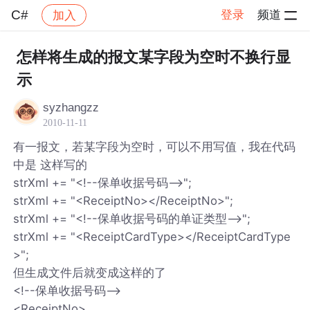
C#
登录
频道
加入
帖子详情
社区
C#
怎样将生成的报文某字段为空时不换行显
示
syzhangzz
2010-11-11
有一报文，若某字段为空时，可以不用写值，我在代码
中是 这样写的
strXml += "<!--保单收据号码-->";
strXml += "<ReceiptNo></ReceiptNo>";
strXml += "<!--保单收据号码的单证类型-->";
strXml += "<ReceiptCardType></ReceiptCardType
>";
但生成文件后就变成这样的了
<!--保单收据号码-->
<ReceiptNo>