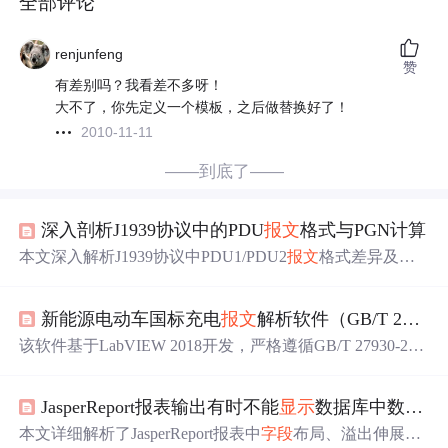
全部评论
renjunfeng
赞
有差别吗？我看差不多呀！
大不了，你先定义一个模板，之后做替换好了！
2010-11-11
——到底了——
深入剖析J1939协议中的PDU
报文
格式与PGN计算
本文深入解析J1939协议中PDU1/PDU2
报文
格式差异及其
寻址机制，阐明PF
字段
划分逻辑（0–239为PDU1单播，24
0–255为PDU2组播），并系统推导PGN计算公式：PDU1
新能源电动车国标充电
报文
解析软件（GB/T 27930焕新升级版）｜在线离线双模分析｜故障诊断利器
为PF×256，PDU2为PF×256+GE；同时覆盖PGN地址空间
分布（0x0000–0x3FFF与0x4000–0xFFFF）、多帧传输处理
该软件基于LabVIEW 2018开发，严格遵循GB/T 27930-202
及物理量转换等关键技术。
3国家标准，支持在线实时监听与离线日志（ASC/CSV/TR
C等格式）双模解析。具备CAN总线
报文
自动识别、
字段
JasperReport报表输出有时不能
显示
数据库中数据的原因与解决方法:
解码、状态机可视化、错误告警及全阶段逻辑校验能力，
兼容主流USB-CAN设备，适用于新能源汽车BMS与充电
本文详细解析了JasperReport报表中
字段
布局、溢出伸展、