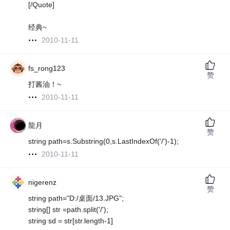
[/Quote]
经典~
2010-11-11
fs_rong123
赞
打酱油！~
2010-11-11
龍月
赞
string path=s.Substring(0,s.LastIndexOf('/')-1);
2010-11-11
nigerenz
赞
string path="D:/桌面/13.JPG";
string[] str =path.split('/');
string sd = str[str.length-1]