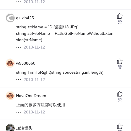
2010-11-12
qiuxin425
赞
string strName = "D:/桌面/13.JPg";
string strFileName = Path.GetFileNameWithoutExten
sion(strName);
2010-11-12
w5588660
赞
string TrimToRight(string soucestring,int length)
2010-11-12
HaveOneDream
赞
上面的很多方法都可以使用
2010-11-12
加油馒头