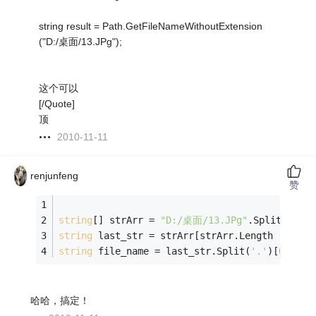
string result = Path.GetFileNameWithoutExtension
("D:/桌面/13.JPg");
这个可以
[/Quote]
顶
2010-11-11
renjunfeng
赞
string
[] strArr = 
"D:/桌面/13.JPg"
.Split(
'/'
);
string
 last_str = strArr[strArr.Length - 
1
]; 
string
 file_name = last_str.Split(
'.'
)[
0
];
哈哈，搞定！