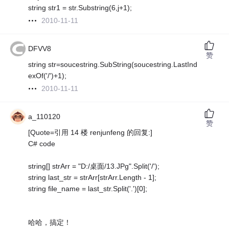
string str1 = str.Substring(6,j+1);
2010-11-11
DFVV8
赞
string str=soucestring.SubString(soucestring.LastInd
exOf('/')+1);
2010-11-11
a_110120
赞
[Quote=引用 14 楼 renjunfeng 的回复:]
C# code
string[] strArr = "D:/桌面/13.JPg".Split('/');
string last_str = strArr[strArr.Length - 1];
string file_name = last_str.Split('.')[0];
哈哈，搞定！