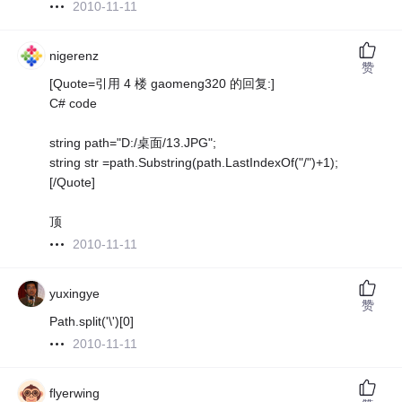
2010-11-11
nigerenz
赞
[Quote=引用 4 楼 gaomeng320 的回复:]
C# code
string path="D:/桌面/13.JPG";
string str =path.Substring(path.LastIndexOf("/")+1);
[/Quote]
顶
2010-11-11
yuxingye
赞
Path.split('\')[0]
2010-11-11
flyerwing