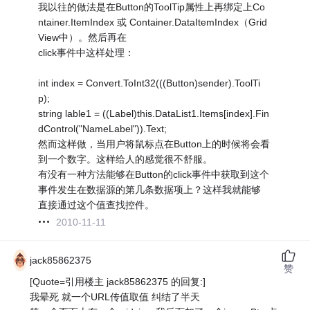
我以往的做法是在Button的ToolTip属性上再绑定上Co
ntainer.ItemIndex 或 Container.DataItemIndex（Grid
View中）。然后再在
click事件中这样处理：
int index = Convert.ToInt32(((Button)sender).ToolTi
p);
string lable1 = ((Label)this.DataList1.Items[index].Fin
dControl("NameLabel")).Text;
然而这样做，当用户将鼠标点在Button上的时候将会看
到一个数字。这样给人的感觉很不舒服。
有没有一种方法能够在Button的click事件中获取到这个
事件发生在数据源的第几条数据项上？这样我就能够
直接通过这个值查找控件。
2010-11-11
jack85862375
赞
[Quote=引用楼主 jack85862375 的回复:]
我晕死 就一个URL传值取值 纠结了半天