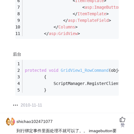
<
ItemTemplate
>
<
asp:ImageButton
ID
=
</
ItemTemplate
>
</
asp:TemplateField
>
</
Columns
>
</
asp:GridView
>
后台
protected
void
GridView1_RowCommand
(object se
        {
            ScriptManager.RegisterClientScrip
        }
2010-11-11
shichao102471077
赞
到行绑定事件里面处理不就可以了。。 imagebutton要