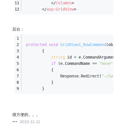
</
Columns
>
</
asp:GridView
>
后台：
protected
void
GridView1_RowCommand
(object s
        {
string
 id = e.CommandArgument.ToS
if
 (e.CommandName == 
"move"
)
            {
                Response.Redirect(
"~/Sales/In
            }
        }
很方便的。。。
2010-11-11