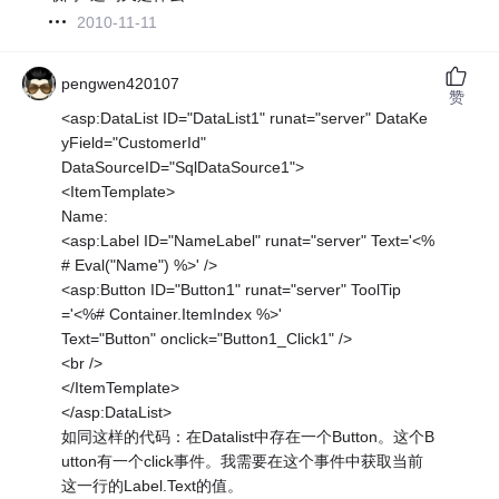
2010-11-11
pengwen420107
赞
<asp:DataList ID="DataList1" runat="server" DataKe
yField="CustomerId"
DataSourceID="SqlDataSource1">
<ItemTemplate>
Name:
<asp:Label ID="NameLabel" runat="server" Text='<%
# Eval("Name") %>' />
<asp:Button ID="Button1" runat="server" ToolTip
='<%# Container.ItemIndex %>'
Text="Button" onclick="Button1_Click1" />
<br />
</ItemTemplate>
</asp:DataList>
如同这样的代码：在Datalist中存在一个Button。这个B
utton有一个click事件。我需要在这个事件中获取当前
这一行的Label.Text的值。