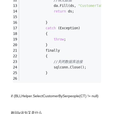
                da.Fill(ds, 
"CustomerTable"
);
return
 ds;
            }
catch
 (Exception)
            {
throw
;
            }
            finally
            {
//关闭数据库连接
                sqlconn.Close();
            }
if (BLLHelper.SelectCustomerBySerpeople(CT) != null)
敢问lz这句又是什么