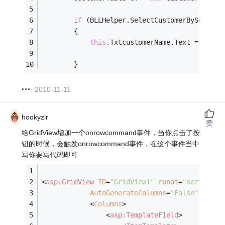
if
 (BLLHelper.SelectCustomerBySerpeop
        {
this
.TxtcustomerName.Text = BLLHe
        }
2010-11-11
hookyzlr
赞
给GridView增加一个onrowcommand事件，当你点击了按
钮的时候，会触发onrowcommand事件，在这个事件当中
写你要写代码即可
<
asp:GridView
ID
=
"GridView1"
runat
=
"server"
o
AutoGenerateColumns
=
"False"
            <
Columns
>
<
asp:TemplateField
>