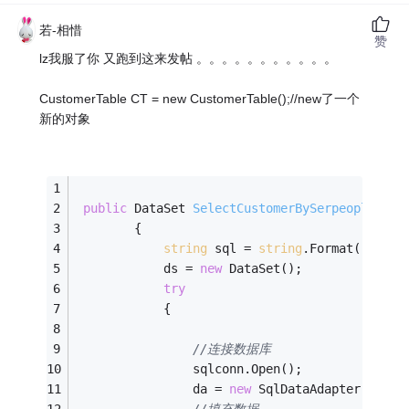
若-相惜
赞
lz我服了你 又跑到这来发帖 。。。。。。。。。。。
CustomerTable CT = new CustomerTable();//new了一个
新的对象
public
 DataSet 
SelectCustomerBySerpeople
(Cus
        {
string
 sql = 
string
.Format(
"selec
            ds = 
new
 DataSet();
try
            {
//连接数据库
                sqlconn.Open();
                da = 
new
 SqlDataAdapter(sql, 
//填充数据