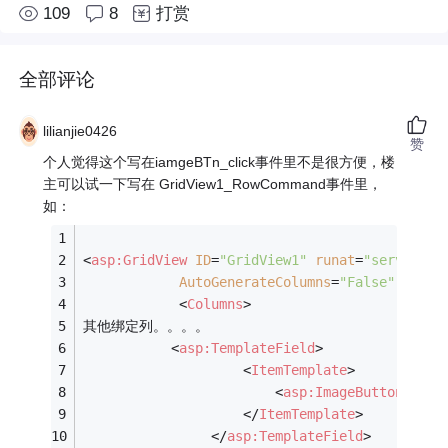
109
8
打赏
全部评论
lilianjie0426
赞
个人觉得这个写在iamgeBTn_click事件里不是很方便，楼
主可以试一下写在 GridView1_RowCommand事件里，
如：
<
asp:GridView
ID
=
"GridView1"
runat
=
"server"
o
AutoGenerateColumns
=
"False"
 >
<
Columns
>
其他绑定列。。。。
<
asp:TemplateField
>
<
ItemTemplate
>
<
asp:ImageButton
ID
=
</
ItemTemplate
>
</
asp:TemplateField
>