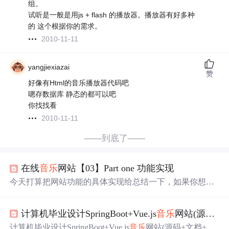
组。
试听是一般是用js + flash 的播放器。播放器有好多种
的 这个根据你的需求。
2010-11-11
yangjiexiazai
赞
好像有Html的音乐播放器代码吧
嗯存数据库 静态的都可以吧
你找找看
2010-11-11
——到底了——
在线
音乐
网站【03】Part one 功能实现
今天打算把网站功能的具体实现给总结一下，如果你想了
解整个小项目，建议你先看看前面2篇博客。 1.在线
音乐
网
站（1）需求和功能结构 2.在线
音乐
网站（2）数据库和开
计算机毕业设计SpringBoot+Vue.js
音乐
网站(源码+文档+PPT+讲解)
发环境 项目源码:https://git.oschina.net/LanboEx/online-music.
git 7.网站主要模块实现 a.在线
音乐
前台 由于在线
音乐
网站
计算机毕业设计SpringBoot+Vue.js
音乐
网站(源码+文档+PP