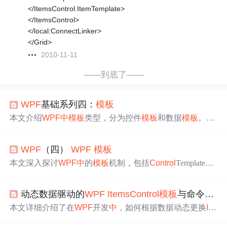
</ItemsControl.ItemTemplate>
</ItemsControl>
</local:ConnectLinker>
</Grid>
2010-11-11
——到底了——
WPF
基础系列四：
模板
本文介绍
WPF
中
模板
类型，分为控件
模板
和数据
模板
。控
件
模板
可重新定义控件属性样式，改变其内部结构；数据
模板
能改变数据表现方式。详细阐述了控件
模板
的组成、
WPF
（四）
WPF
模板
触发
器作用，以及数据
模板
在不同控件（如Grid、列表控
件等）
中
的应用，如CellTemplate、ItemTemplate等。
本文深入探讨
WPF
中
的
模板
机制，包括
Control
Template和
DataTemplate的定义和使用。
Control
Template用于决定控件
的外观和功能，DataTemplate则定义数据的呈现方式。举例
动态数据驱动的
WPF
Items
Control
模板
与命令绑定实现
说明了在Content
Control
、
Items
Control
如ListBox
中
的应
用，以及如何通过
模板
实现数据绑定和交互行为。同时，
本文详细介绍了在
WPF
开发
中
，如何根据数据动态更换
Ite
解释了
Items
Presenter和ContentPresenter的角色，以及
模板
ms
Control
模板
、实现命令绑定和参数传递。通过C#和MV
应用的内部原理。