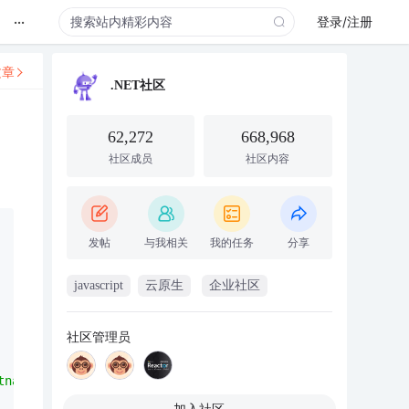
...
登录/注册
文章
.NET社区
62,272
668,968
社区成员
社区内容
发帖
与我相关
我的任务
分享
javascript
云原生
企业社区
社区管理员
tname like '%{0}%'"
, tbSearch.Text.Trim()), con);
加入社区