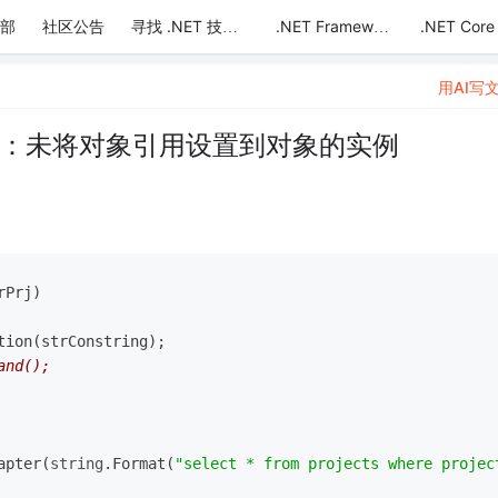
部
社区公告
.NET Core
寻找 .NET 技术达人
.NET Framework
用AI写
组，报错：未将对象引用设置到对象的实例
rPrj)
tion(strConstring);
and();
apter(
string
.Format(
"select * from projects where projec