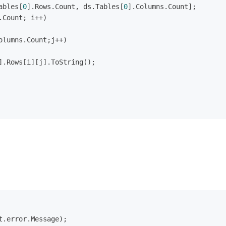
ables[
0
].Rows.Count, ds.Tables[
0
].Columns.Count];
.Count; i++)
olumns.Count;j++)
].Rows[i][j].ToString();
.error.Message);