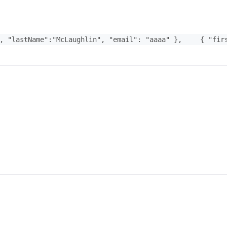
 "lastName":"McLaughlin", "email": "aaaa" }, 　　{ "firs