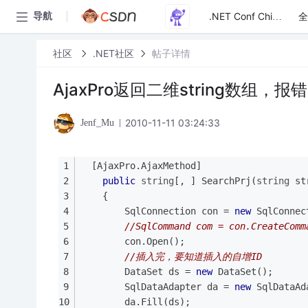
全
导航
.NET Conf China
社区
.NET社区
帖子详情
AjaxPro返回二维string数
2010-11-11 03:24:33
Jenf_Mu
  [AjaxPro.AjaxMethod]
public
string
[, ] SearchPrj(
string
 st
    {
        SqlConnection con = 
new
 SqlConnec
//SqlCommand com = con.CreateComm
        con.Open();
//插入完，要知道插入的自增ID
        DataSet ds = 
new
 DataSet();
        SqlDataAdapter da = 
new
 SqlDataAd
        da.Fill(ds);