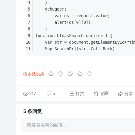
    }
    debugger;
        var ds = request.value;
        alert(ds[0][0]);
    }
function btnJsSearch_onclick() {
    var str = document.getElementById("tb
    Map.SearchPrj(str, Call_Back);
给本帖投票
217
5
打赏
分享
收藏
5 条
回复
请发表友善的回复…