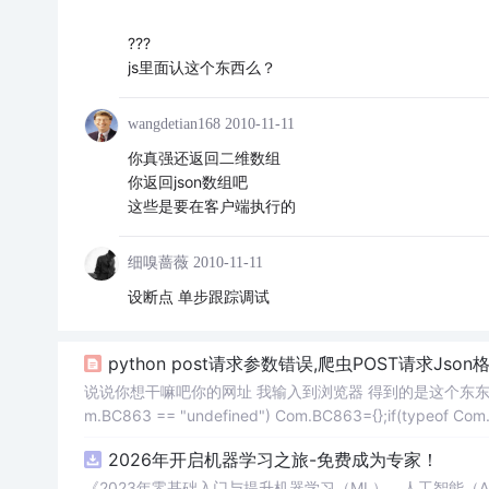
???
js里面认这个东西么？
wangdetian168
2010-11-11
你真强还返回二维数组
你返回json数组吧
这些是要在客户端执行的
细嗅蔷薇
2010-11-11
设断点 单步跟踪调试
python post请求参数错误,爬虫POST请求Jso
说说你想干嘛吧你的网址 我输入到浏览器 得到的是这个东东 啥东东看不懂的东东
m.BC863 == "undefined") Com.BC863={};if(typeof Co
2026年开启机器学习之旅-免费成为专家！
《2023年零基础入门与提升机器学习（ML）、人工智能（