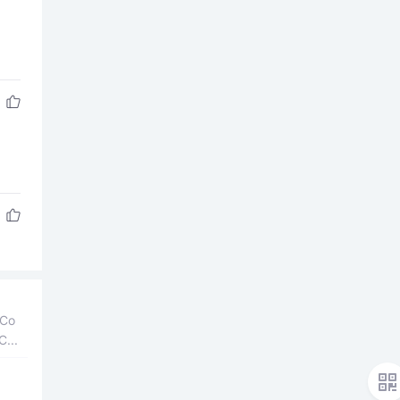
Co
...