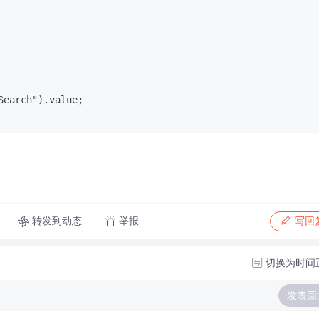
Search").value;
转发到动态
举报
写回
切换为时间
发表回