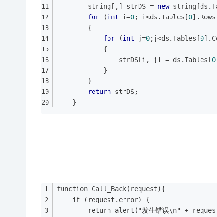
string
[,] strDS = 
new
string
[ds.T
for
 (
int
 i=
0
; i<ds.Tables[
0
].Rows
        {
for
 (
int
 j=
0
;j<ds.Tables[
0
].C
            {
                strDS[i, j] = ds.Tables[
0
            }
        }
return
 strDS;
    }
function Call_Back(request){
    if (request.error) {
        return alert("发生错误\n" + request