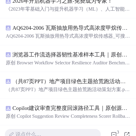
2026年开启机器学习之旅-免费成为专家！
《2023年零基础入门与提升机器学习（ML）、人工智能
（AI）的全指南，涵盖最新动态与前沿技术！》
AQ6204-2006 瓦斯抽放用热导式高浓度甲烷传感器-可搜索.pdf
AQ6204-2006 瓦斯抽放用热导式高浓度甲烷传感器_可搜
索.pdf
浏览器工作流选择器韧性基准样本工具｜原创源码+测试+离线报告
原创 Browser Workflow Selector Resilience Auditor Benchmar
k Baseline 工具：围绕“用文本、角色、标签、测试标识与
结构变化样本评估重复网页流程选择器的稳定性”的结果，
（共87页PPT）地产项目绿色主题拾荒跑活动策划方案.pptx
建立固定样本、权重和验收区间，比较不同批次的准确
率、覆盖率与效率；本地网页、JSON/HTML/SVG报告、
（共87页PPT）地产项目绿色主题拾荒跑活动策划方案.ppt
测试与示例。压缩包包含完整源码、3项自动化测试、可复
x
现示例、HTML/JSON/SVG离线报告、1080×720运行效果
图、README、运行说明、MIT License及原创授权声明。
Copilot建议审查完整度回滚路径工具｜原创源码+测试+离线报告
适合开发者进行工程预检、质量审查和交付复核；Node.js
原创 Copilot Suggestion Review Completeness Scorer Rollback
18+可直接运行，零第三方运行依赖。
Graph 工具：围绕“按变更范围、测试证据、安全敏感度、
依赖影响和人工复核记录评估代码建议审查完整度”的结
3
说点什么…
果，把失败点、回滚动作、依赖顺序、人工接管和恢复完