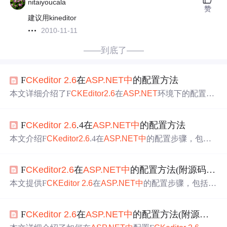
nitaiyoucala
赞
建议用kineditor
2010-11-11
——到底了——
F
CKeditor
2.6
在
ASP.NET
中
的配置方法
本文详细介绍了F
CKEditor
2.6
在
ASP.NET
环境下的配置过
程，包括下载、文件清理、设置修改、DLL文件添加及上
传路径配置等步骤，适合希望在.NET项目
中
使用
F
CKEdito
F
CKeditor
2.6
.4在
ASP.NET
中
的配置方法
r
的开发者。
本文介绍F
CKeditor
2.6
.4在
ASP.NET
中
的配置步骤，包括
下载安装、文件筛选、参数设置及上传路径配置等，并提
供了解决常见问题的方法。
F
CKeditor
2.6
在
ASP.NET
中
的配置方法(附源码下载)
本文提供F
CKEditor
2.6
在
ASP.NET
中
的配置步骤，包括下
载、文件精简、设置及DLL集成等，适用于希望简化F
CK
Editor
安装流程的开发者。
F
CKeditor
2.6
在
ASP.NET
中
的配置方法(附源码下载)