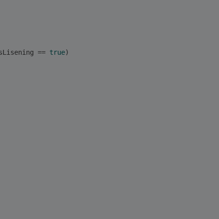
sLisening == 
true
)