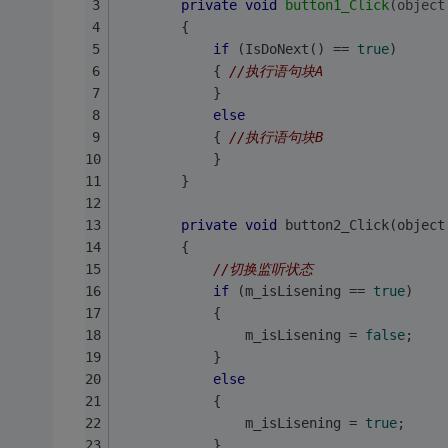
private
void
button1_Click
(object
        {
if
 (IsDoNext() == 
true
)
            { 
//执行语句块A  
            }
else
            { 
//执行语句块B  
            }
        }
private
void
 button2_Click(object
        { 
//切换监听状态  
if
 (m_isLisening == 
true
)
            {
                m_isLisening = 
false
;
            }
else
            {
                m_isLisening = 
true
;
            }