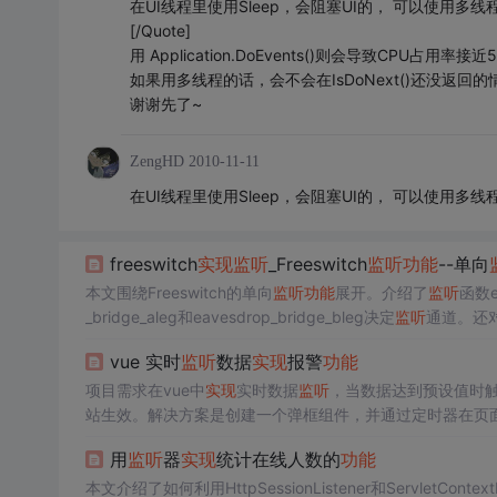
在UI线程里使用Sleep，会阻塞UI的， 可以使用多线程
[/Quote]
用 Application.DoEvents()则会导致CPU占用率接近
如果用多线程的话，会不会在IsDoNext()还没返
谢谢先了~
ZengHD
2010-11-11
在UI线程里使用Sleep，会阻塞UI的， 可以使用多线程
freeswitch
实现
监听
_Freeswitch
监听
功能
--单向
本文围绕Freeswitch的单向
监听
功能
展开。介绍了
监听
函数e
_bridge_aleg和eavesdrop_bridge_bleg决定
监听
通道。还
给出解决办法，即屏蔽特定代码重新编译。
vue 实时
监听
数据
实现
报警
功能
项目需求在vue中
实现
实时数据
监听
，当数据达到预设值时
站生效。解决方案是创建一个弹框组件，并通过定时器在页面结
用
监听
器
实现
统计在线人数的
功能
本文介绍了如何利用HttpSessionListener和ServletContextLi