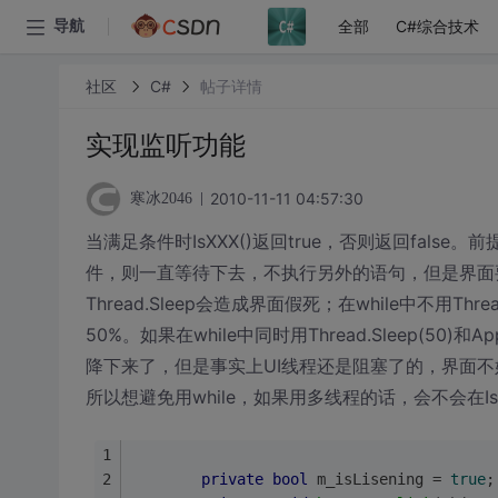
全部
C#综合技术
导航
社区
C#
帖子详情
实现监听功能
2010-11-11 04:57:30
寒冰2046
当满足条件时IsXXX()返回true，否则返回fal
件，则一直等待下去，不执行另外的语句，但是界面要
Thread.Sleep会造成界面假死；在while中不用Thread
50%。如果在while中同时用Thread.Sleep(50)和
降下来了，但是事实上UI线程还是阻塞了的，界面
所以想避免用while，如果用多线程的话，会不会在I
private
bool
 m_isLisening = 
true
;