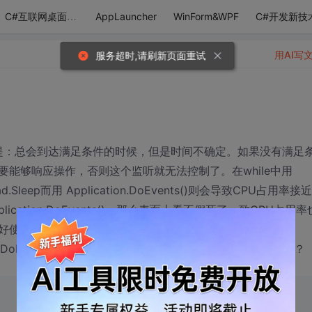
AppLauncher
WinForm&WPF
C#开发新技
C#互联网桌面应用
用AI写
服务超时,请刷新页面重试
se。前提：总会到达满足条件的时候，但是时间不确定。如果没有满足
能够响应操作，否则这个监听就无法控制了。在while中用
.Sleep而用 Application.DoEvents()则会导致CPU占用率接近
Application.DoEvents()，那么表面上看不假死了，致CPU占用率
不好使，有时点按钮没反应。
sDoNext()还没返回的情况下，主线程就执行接下来的操作了？