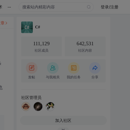
...
术
登录/注册
文章
C#
111,129
642,531
社区成员
社区内容
条
发帖
与我相关
我的任务
分享
也
社区管理员
加入社区