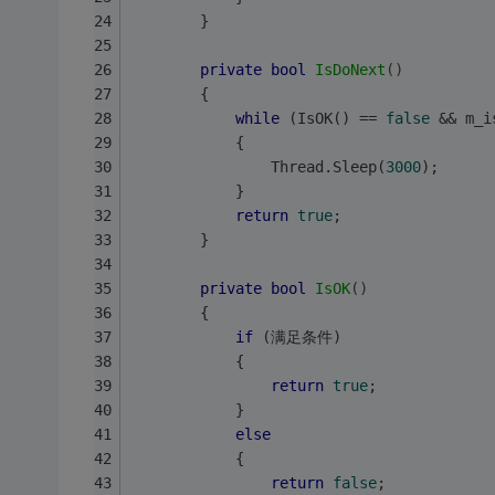
        }
private
bool
IsDoNext
()
        {
while
 (IsOK() == 
false
 && m_i
            { 
                Thread.Sleep(
3000
); 
            }
return
true
;
        }
private
bool
IsOK
()
        {
if
 (满足条件) 
            {
return
true
;
            } 
else
            { 
return
false
; 