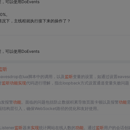
，可以使用DoEvents
50%。
回的情况下，主线程就执行接下来的操作了？
，可以使用DoEvents
监听
avesdrop在lua脚本中的调用，以及
监听
变量的设置，如通过设置eavesd
对
监听
功能
实现
代码进行理解，指出loopback方式设置通道变量失败问题
触发报警
功能
。面临的问题包括防止数据积累导致页面卡顿以及报警
功能
构层引入，确保WebSocket路径的优化和友好使用。
stener
监听
器来
实现
统计网站在线人数的
功能
。通过
监听
用户的会话创