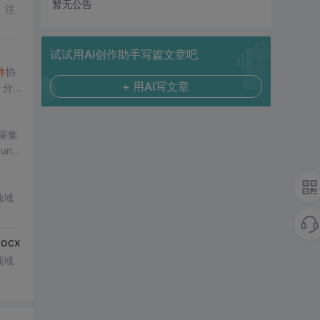
暂无公告
试试用AI创作助手写篇文章吧
件
协
+ 用AI写文章
分
采集
领域
cx
领域