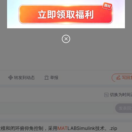
转发到动态
举报
写回
切换为时间
发表回
建模和闭环俯仰角控制，采用
MAT
LABSimulink技术。.zip