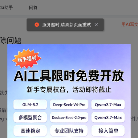
da助手
问答
用AI写
服务超时,请刷新页面重试
的删除问题
就失效造成此软件自动变成了试用版
删除然后重新安装
ncoder-ultimate 关键字段删了这些信息，重新安装此软件