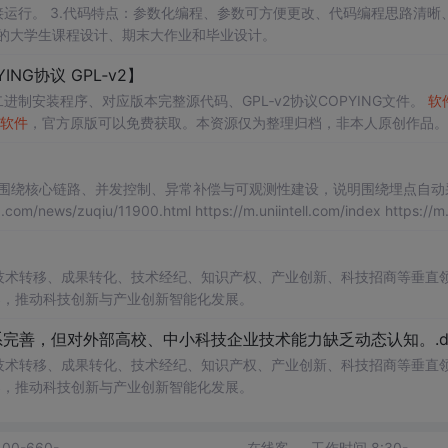
等专业的大学生课程设计、期末大作业和毕业设计。
ING协议 GPL‑v2】
t二进制安装程序、对应版本完整源代码、GPL‑v2协议COPYING文件。
软
软件
，官方原版可以免费获取。本资源仅为整理归档，非本人原创作品。 
权协议文件。 请勿将本资源冒充为原创
软件
。 适用人群：Windows开发人员，
：围绕核心链路、并发控制、异常补偿与可观测性建设，说明围绕埋点自动
shijiebei/ https://m.uniintell.com/news/zuqiu/10417.html
在技术转移、成果转化、技术经纪、知识产权、产业创新、科技招商等垂直
案，推动科技创新与产业创新智能化发展。
完善，但对外部高校、中小科技企业技术能力缺乏动态认知。.do
在技术转移、成果转化、技术经纪、知识产权、产业创新、科技招商等垂直
案，推动科技创新与产业创新智能化发展。
400-660-
在线客
工作时间 8:30-