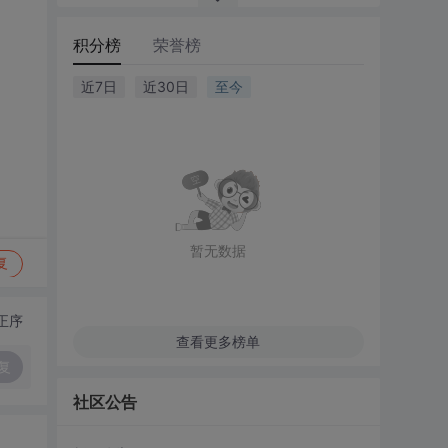
积分榜
荣誉榜
近7日
近30日
至今
暂无数据
复
正序
查看更多榜单
复
社区公告