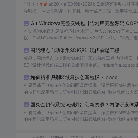
1.版本：
mat
lab2014a/2019b/2024b 2.附赠案例数据可直接运行。 3.代码特点：参数化编程、参数可方便更改、代码编程思路清晰、注
释明细。 4.适用对象：计算机，电子信息工程、数学
Git Windows完整安装包【含对应完整源码 COPY
本资源为Git官方原版程序打包整理，包含Windows平台Gi
议：GNU General Public License v2 (GPL‑v2)。 Git为开源
发遵从GPL‑v2许可要求：压缩包内附带完整源码与原始版
围绕埋点自动采集SDK设计现代前端工程
用于版本控制。 使用场景：本地Git环境部署。
标题：围绕埋点自动采集SDK设计现代前端工程 内容概要
SDK设计现代前端工程的关键实现重点。 https://m.qzgqxd.com/news/zuqiu/11900.html https://m.uniintell.com/index https://m.uniin
tell.com/live/zuqiu/ https://m.uniintell.com/zuqiuliansai/
如何精准识别区域科技创新短板？.docx
科易网基于40亿+科创知识图谱数据库，深度探索AI技术
的多样化应用场景，研究科技创新领域的AI+数智化解决方
国央企如何系统识别外部创新资源？内部研发体系
科易网基于40亿+科创知识图谱数据库，深度探索AI技术
的多样化应用场景，研究科技创新领域的AI+数智化解决方
关于我
招贤纳
商务合
寻求报
协议专