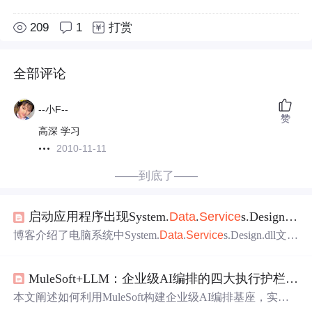
209
1
打赏
全部评论
--小F--
赞
高深 学习
2010-11-11
——到底了——
启动应用程序出现System.
Data
.
Service
s.Design.dll找不到问题
博客介绍了电脑系统中System.
Data
.
Service
s.Design.dll文件
丢失或未安装的解决办法。一是手动从网站下载单个dll文
件，放入软件或系统目录，若问题未解决可将文件添加到
MuleSoft+LLM：企业级AI编排的四大执行护栏与意图驱动实践
杀毒软件信任列表；二是使用DLLEscort软件自动修复，该
软件能修复多种运行库文件。
本文阐述如何利用MuleSoft构建企业级AI编排基座，实现L
LM与核心业务系统的深度协同。重点解析四大执行护栏