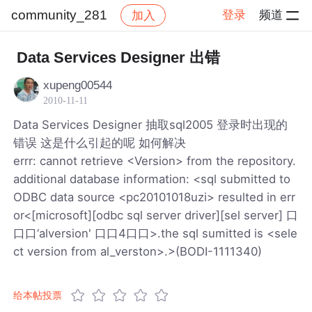
community_281
登录
频道
加入
帖子详情
社区
community_281
Data Services Designer 出错
xupeng00544
2010-11-11
Data Services Designer 抽取sql2005 登录时出现的
错误 这是什么引起的呢 如何解决
errr: cannot retrieve <Version> from the repository.
additional database information: <sql submitted to
ODBC data source <pc20101018uzi> resulted in err
or<[microsoft][odbc sql server driver][sel server] 口
口口‘alversion' 口口4口口>.the sql sumitted is <sele
ct version from al_verston>.>(BODI-1111340)
给本帖投票