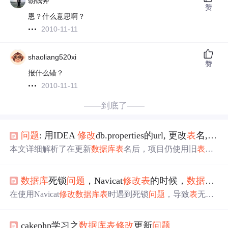
朝钱奔
赞
恩？什么意思啊？
2010-11-11
shaoliang520xi
赞
报什么错？
2010-11-11
——到底了——
问题
: 用IDEA
修改
db.properties的url, 更改
表
名,让其建立新
本文详细解析了在更新
数据库
表
名后，项目仍使用旧
表
的
问题
。通过检查配置文件和删除rebel.xml，成功创建新
表
B。同时，强调了配置文件中标签内不能包含备注信息的
数据库
死锁
问题
，Navicat
修改
表
的时候，
数据库
中
重要性。
在使用Navicat
修改
数据库
表
时遇到死锁
问题
，导致
表
无法
打开或关闭。死锁通常是由于资源争抢和互相等待造成。
解决方法包括通过Navicat的命令行界面，使用`SHOW PR
cakephp学习之
数据库
表
修改
更新
问题
OCESSLIST`找出被锁定的
表
，然后使用`KILL`命令终止相