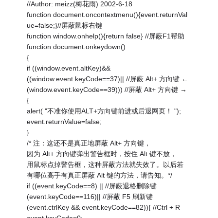
//Author: meizz(梅花雨) 2002-6-18
function document.oncontextmenu(){event.returnVal
ue=false;}//屏蔽鼠标右键
function window.onhelp(){return false} //屏蔽F1帮助
function document.onkeydown()
{
if ((window.event.altKey)&&
((window.event.keyCode==37)|| //屏蔽 Alt+ 方向键 ←
(window.event.keyCode==39))) //屏蔽 Alt+ 方向键 →
{
alert( "不准你使用ALT+方向键前进或后退网页！ ");
event.returnValue=false;
}
/* 注：这还不是真正地屏蔽 Alt+ 方向键，
因为 Alt+ 方向键弹出警告框时，按住 Alt 键不放，
用鼠标点掉警告框，这种屏蔽方法就失效了。以后若
有哪位高手有真正屏蔽 Alt 键的方法，请告知。*/
if ((event.keyCode==8) || //屏蔽退格删除键
(event.keyCode==116)|| //屏蔽 F5 刷新键
(event.ctrlKey && event.keyCode==82)){ //Ctrl + R