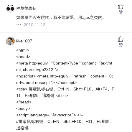
种草德鲁伊
赞
如果页面没有跳转，就不能后退。用ajax之类的。
2010-11-13
kke_007
赞
<html>
<head>
<meta http-equiv= "Content-Type " content= "text/ht
ml; charset=gb2312 ">
<noscript> <meta http-equiv= "refresh " content= "0;
url=about:noscript "> </noscript>
<title> 屏蔽鼠标右键、Ctrl+N、Shift+F10、Alt+F4、F
11、F5刷新、退格键 </title>
</head>
<body>
<script language= "Javascript "> <!--
//屏蔽鼠标右键、Ctrl+N、Shift+F10、F11、F5刷新、
退格键