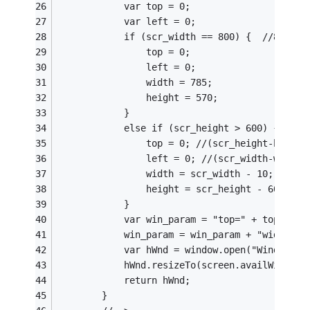
            var top = 0;
            var left = 0;
            if (scr_width == 800) {  //800*60
                top = 0;
                left = 0;
                width = 785;
                height = 570;
            }
        
                top = 0; //(scr_height-height
                left = 0; //(scr_width-width)
                width = scr_width - 10;
                height = scr_height - 60;
            }
            var win_param = "top=" + top + ",
            win_param = win_param + "width=" 
            var hWnd = window.open("Window.as
            hWnd.resizeTo(screen.availWidth, 
            return hWnd;
        }