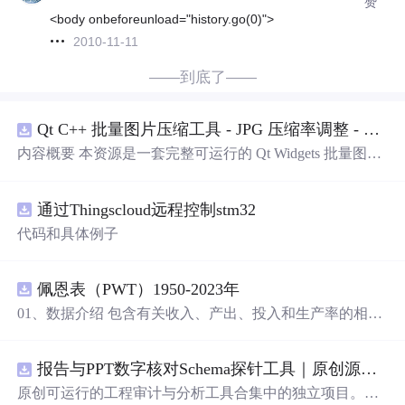
赞
<body onbeforeunload="history.go(0)">
2010-11-11
——到底了——
Qt C++ 批量图片压缩工具 - JPG 压缩率调整 - 批量修改分辨率 - 本地图片批处理（源码）
内容概要 本资源是一套完整可运行的 Qt Widgets 批量图片
压缩桌面工具源码，基于 Qt5/C++ 从零开发，专为初学者
设计，分步实现图片批量处理全套功能。工具支持多选单
通过Thingscloud远程控制stm32
张图片、直接读取整个文件夹内所有 JPG/PNG 图像，可自
定义输出图片分辨率、调节 JPG0~100 区间压缩质量，自
代码和具体例子
带锁定宽高比防拉伸变形功能；批量处理完成后自动统计
每张图片压缩前后文件体积，计算整体压缩缩小比例，直
观展示压缩效果。 适用人群 Qt/C++ 零基础初学者，学习
佩恩表（PWT）1950-2023年
QImage 图像绘图、文件目录遍历、UI 交互开发； 需要本
01、数据介绍 包含有关收入、产出、投入和生产率的相对
地批量处理图片的办公、设计、自媒体从业者； 想要学习
水平信息，涵盖1950-2023年各国GDP、汇率、TFP、CPI
图片缩放、JPG 压缩、本地文件 IO、进度条交互的开发学
指数、人口、人力资本等多项数据，整理的PWT 11.0中文
习者。 使用场景 自媒体批量压缩配图，降低图片体积节省
报告与PPT数字核对Schema探针工具｜原创源码+测试+离线报告
翻译使用说明，英文原版使用说明。 数据名称：佩恩表
上传流量； 摄影、设计批量统一图片尺寸，批量轻量化相
（PWT） 数据年份：1950-2023年
原创可运行的工程审计与分析工具合集中的独立项目。每
册图片； 程序开发学习：QFileDialog 文件选择、QDir 文