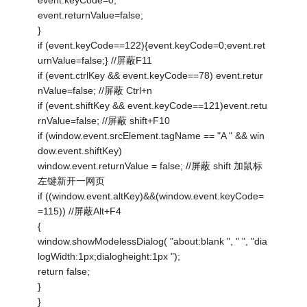
event.keyCode=0;
event.returnValue=false;
}
if (event.keyCode==122){event.keyCode=0;event.ret
urnValue=false;} //屏蔽F11
if (event.ctrlKey && event.keyCode==78) event.retur
nValue=false; //屏蔽 Ctrl+n
if (event.shiftKey && event.keyCode==121)event.retu
rnValue=false; //屏蔽 shift+F10
if (window.event.srcElement.tagName == "A " && win
dow.event.shiftKey)
window.event.returnValue = false; //屏蔽 shift 加鼠标
左键新开一网页
if ((window.event.altKey)&&(window.event.keyCode=
=115)) //屏蔽Alt+F4
{
window.showModelessDialog( "about:blank ", " ", "dia
logWidth:1px;dialogheight:1px ");
return false;
}
}