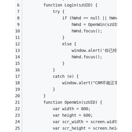
        function Login(szUID) {
            try {
                if (hWnd == null || hWnd.clos
                    hWnd = OpenWin(szUID);
                    hWnd.focus();
                }
                else {
                    window.alert('你已
                    hWnd.focus();
                }
            }
            catch (e) {
                window.alert("CRM不能正常
            }
        }
        function OpenWin(szUID) {
            var width = 800;
            var height = 600;
            var scr_width = screen.width;
            var scr_height = screen.height;