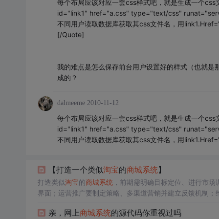
每个布局应该对应一套css样式吧，就是生成一个css
id="link1" href="a.css" type="text/css
不同用户读取数据库获取其css文件名，用link1.Href=
[/Quote]
我的难点是怎么保存前台用户设置好的样式（也就是那
成的？
dalmeeme
2010-11-12
每个布局应该对应一套css样式吧，就是生成一个css
id="link1" href="a.css" type="text/css
不同用户读取数据库获取其css文件名，用link1.Href=
【打造一个类似
淘宝
的
商城
系统
】
打造类似
淘宝
的
商城
系统
，前期需明确目标定位、进行市场
界面；运营推广要制定策略、多渠道营销并建立反馈机制；
亲，网上
商城
系统
的源代码你重视过吗