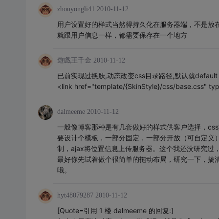
zhouyongli41
2010-11-12
用户设置好的样式当然得持久化在服务器端，不是放
就跟用户信息一样，都需要保存在一个地方
遊戲王千金
2010-11-12
已前实现过换肤,动态改变css目录路径,默认就defau
<link href="template/{SkinStyle}/css/base.css" typ
dalmeeme
2010-11-12
一般像博客那种是有几套做好的样式供客户选择，cs
要设计个模板，一部分固定，一部分开放（可自定义）。
制，ajax将位置信息上传服务器。这个我还没研究过
最好你先试着做个很简单的拖动布局，研究一下，搞
哦。
hyt48079287
2010-11-12
[Quote=引用 1 楼 dalmeeme 的回复:]