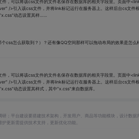
文件，可以将该css文件的文件名保存在数据库的相关字段里。页面中<lin
" runat="server" />引入该css文件，并将link标记运行在服务器上。这样后台cs文件
"x.css"动态设置其样……
个css怎么获取到？）？还有像QQ空间那样可以拖动布局的效果是怎么
文件，可以将该css文件的文件名保存在数据库的相关字段里。页面中<lin
" runat="server" />引入该css文件，并将link标记运行在服务器上。这样后台cs文件
"x.css"动态设置其样式，其中"x.css"来自数据库。
调研；平台建设要搭建技术架构，开发用户、商品等功能模块，设计数据
维护更新需提供技术支持，更新优化功能。