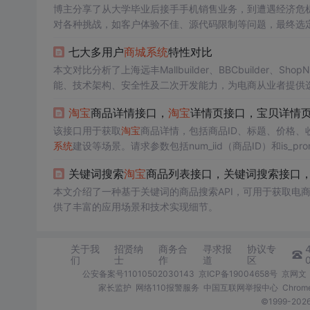
博主分享了从大学毕业后接手手机销售业务，到遭遇经济危
对各种挑战，如客户体验不佳、源代码限制等问题，最终选定S
七大多用户
商城
系统
特性对比
本文对比分析了上海远丰Mallbuilder、BBCbuilder、Sho
能、技术架构、安全性及二次开发能力，为电商从业者提供
淘宝
商品详情接口，
淘宝
详情页接口，宝贝详情页
该接口用于获取
淘宝
商品详情，包括商品ID、标题、价格
系统
建设等场景。请求参数包括num_iid（商品ID）和is
例代码展示了如何通过PHP发起请求并获取响应。
关键词搜索
淘宝
商品列表接口，关键词搜索接口
本文介绍了一种基于关键词的商品搜索API，可用于获取电
供了丰富的应用场景和技术实现细节。
关于我
招贤纳
商务合
寻求报
协议专
们
士
作
道
区
公安备案号11010502030143
京ICP备19004658号
京网文〔
家长监护
网络110报警服务
中国互联网举报中心
Chro
©1999-2