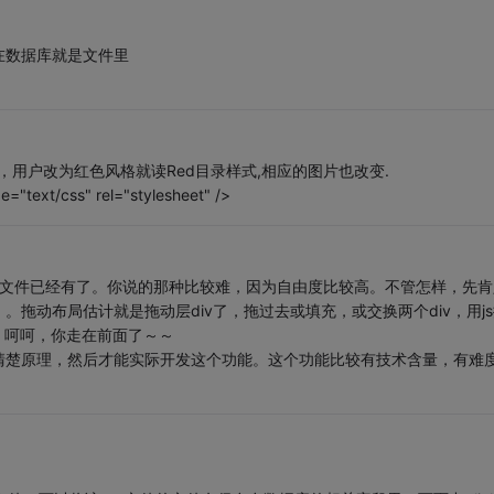
在数据库就是文件里
lt，用户改为红色风格就读Red目录样式,相应的图片也改变.
e="text/css" rel="stylesheet" />
s文件已经有了。你说的那种比较难，因为自由度比较高。不管怎样，先肯
拖动布局估计就是拖动层div了，拖过去或填充，或交换两个div，用js
，呵呵，你走在前面了～～
清楚原理，然后才能实际开发这个功能。这个功能比较有技术含量，有难