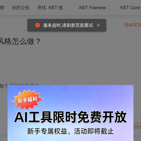
部
社区公告
.NET Core
寻找 .NET 技术达人
.NET Framework
用AI写
服务超时,请刷新页面重试
风格怎么做？
每个店铺的布局？
转发到动态
举报
写回