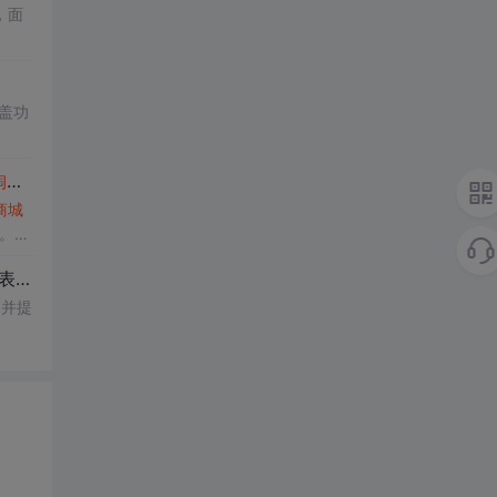
，面
盖功
宝
APP详情
商城
等。示
说明。
，并提