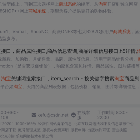
机转型线上，再到三次选择网上
商城
系统
的经历。从
淘宝
开店到独立网店
HOP++网上
商城
系统
，期望为客户提供更好的购物体验。
pNum1、V5mall、ShopNC、商派ONEX等七大B2B2C多用户
商城
系统
，涵
选型参考。
接口，商品属性接口,商品信息查询,商品详细信息接口,h5详情,
淘
、收藏数、加购数、月销售量、品牌、属性等信息。适用于商品销售分析、
_promotion（是否获取促销价），响应包含宝贝详情、商品属性、图片链接
，
淘宝
关键词搜索接口，item_search - 按关键字搜索
淘宝
商品列表接口，接口参数
商平台如
淘宝
、天猫的商品列表数据，包括价格、销量、图片等详细信息
400-660-
在线客
工作时间 8:30-
kefu@csdn.net
0108
服
22:00
2020〕1039-165号
经营性网站备案信息
北京互联网违法和不良信息举报中心
me商店下载
账号管理规范
版权与免责声明
版权申诉
出版物许可证
营业执照
026北京创新乐知网络技术有限公司