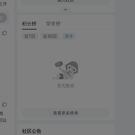
正序
复
积分榜
荣誉榜
近7日
近30日
至今
暂无数据
查看更多榜单
而
可以
社区公告