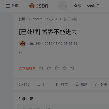
全部
Ada助手
导航
社区
community_281
帖子详情
[已处理] 博客不能进去
2010-11-12 01:53:11
night146
rt
给本帖投票
145
1
打赏
分享
收藏
1 条
回复