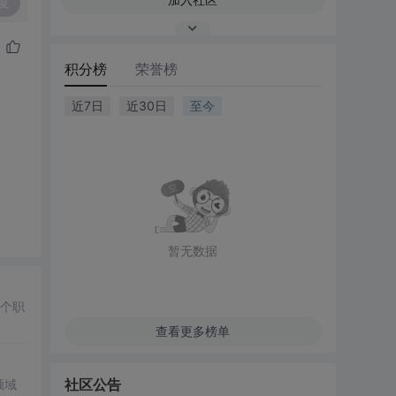
复
积分榜
荣誉榜
近7日
近30日
至今
暂无数据
多个职
查看更多榜单
社区公告
领域