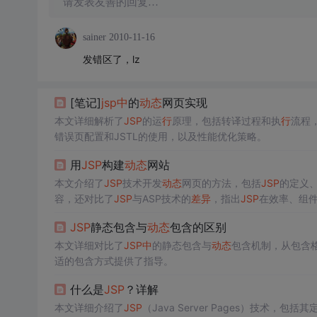
请发表友善的回复…
sainer
2010-11-16
发错区了，lz
[笔记]
jsp
中
的
动态
网页实现
本文详细解析了
JSP
的运
行
原理，包括转译过程和执
行
流程，
错误页配置和JSTL的使用，以及性能优化策略。
用
JSP
构建
动态
网站
本文介绍了
JSP
技术开发
动态
网页的方法，包括
JSP
的定义、
容，还对比了
JSP
与ASP技术的
差异
，指出
JSP
在效率、组
JSP
静态包含与
动态
包含的区别
本文详细对比了
JSP
中
的静态包含与
动态
包含机制，从包含
适的包含方式提供了指导。
什么是
JSP
？详解
本文详细介绍了
JSP
（Java Server Pages）技术，包