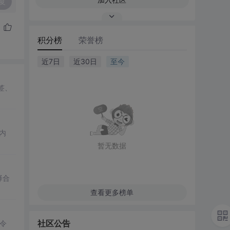
复
积分榜
荣誉榜
近7日
近30日
至今
签、
内
暂无数据
择合
查看更多榜单
社区公告
令