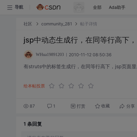
全部
Ada助手
导航
社区
community_281
帖子详情
jsp中动态生成行，在同等行高下
2010-11-12 08:50:36
WHua19891203
有struts中的标签生成行，在同等行高下，jsp
给本帖投票
87
1
打赏
分享
收藏
1 条
回复