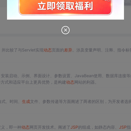
发表回
并比较了与Servlet实现
动态
页面的
差异
。涉及变量声明、注释、指令标
安装启动、示例、界面设计、参数设置、JavaBean使用、数据库连接等
件方式和适应平台上更具优势，是构建
动态
网站的利器。
格式、时间、
生成
文件、参数传递等方面阐述了两者的区别，为开发者选
括其定义，即一种
动态
网页开发技术。阐述了
JSP
的组成，如静态内容、
JSP
指