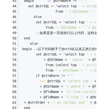
  begin       
if
 @strWhere != 
'''
'     
    set @strSQL = 'select top 
' + str(@PageSi
                  from 
' + @tblName + '
 where
       else
        set @strSQL = 'select top 
' + str(@Pa
             from 
'+ @tblName + '
'+ @strOrde
		--如果是第一页就执行以上代码，这样会加快执行
  end
     else     
 begin --以下代码赋予了@strSQL以真正执行的SQL代
        set @strSQL = 'select top 
' + str(@Pa
            + @tblName + 
' where '
 + @fldName
             from (select top 
' + str((@PageI
             from 
' + @tblName + '
' + @strOrd
        if @strWhere != '
'''
set
 @strSQL = 
'select top '
 + str(@
          + @tblName + 
'] where ['
 + @fldName
          + @fldName + 
']) from (select top '
          + @fldName + 
'] from ['
 + @tblName 
  + @strOrder + 
') as tblTmp) and '
 + @strWhe
  end 