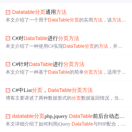
Datatable
分页
通用
方法
本文介绍了一个用于
DataTable
分页
的实用
方法
，该
方法
接
收
DataTable
、页索引和每页大小作为参数，返回
分页
后的
DataTable
。此外，还提供了一个使用正则表达式从字符串
C#对
DataTable
进行
分页
方法
中提取超链接的函数。
本文介绍了一种使用C#实现
DataTable
分页
的
方法
，并提
供了一个实用的函数。该函数接收原始
DataTable
及指定的
页码和每页数量作为参数，返回
分页
后的
DataTable
。此
C#针对
DataTable
进行
分页
方法
外，还提供了一个计算总页数的辅助函数。
本文介绍了一种基于
DataTable
的简单
分页
方法
，适用于数
据量不大且可在内存中处理的情况。提供了具体的实现代
码，包括如何获取
分页
后的
DataTable
及计算总页数。
C#中List
分页
，
DataTable
分页
方法
博客主要讲述了两种数据形式的
分页
数据返回情况，当数
据为list形式时返回
分页
数据，当数据是
datatable
时返回其
分页
数据，涉及C#和数据库相关内容。
datatable
分页
php,jquery
DataTable
前后台动态
分页
本文详细介绍了如何利用jQuery
DataTable
与PHP配合，实
现前后台动态
分页
功能。通过展示HTML、JavaScript和PH