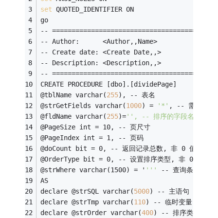
set
 QUOTED_IDENTIFIER ON
go
-- ==========================================
-- Author:		<Author,,Name>
-- Create date: <Create Date,,>
-- Description:	<Description,,>
-- ==========================================
CREATE PROCEDURE [dbo].[dividePage]
@tblName varchar(
255
), -- 表名
@strGetFields varchar(
1000
) = 
'*'
, -- 需要返回
@fldName varchar(
255
)=
'', -- 排序的字段名
@PageSize int = 10, -- 页尺寸
@PageIndex int = 1, -- 页码
@doCount bit = 0, -- 返回记录总数, 非 0 值则返回
@OrderType bit = 0, -- 设置排序类型, 非 0 值则
@strWhere varchar(1500) = '
'''
 -- 查询条件 (注意
AS
declare @strSQL varchar(
5000
) -- 主语句
declare @strTmp varchar(
110
) -- 临时变量
declare @strOrder varchar(
400
) -- 排序类型