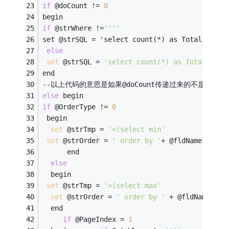
if
 @doCount != 
0
begin     
if
 @strWhere !=
'''
'      
set @strSQL = 'select count(*) as Total from
'
else
set
 @strSQL = 
'select count(*) as Total from
end
--以上代码的意思是如果@doCount传递过来的不是
0
，就执
else
 begin     
if
 @OrderType != 
0
 begin     
set
 @strTmp = 
'<(select min'
set
 @strOrder = 
' order by '
+ @fldName +
' de
      end      
else
  begin      
set
 @strTmp = 
'>(select max'
set
 @strOrder = 
' order by '
 + @fldName +
' 
  end
if
 @PageIndex = 
1