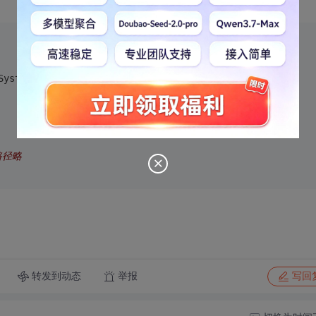
System.Web.HttpContext.Current.Request.Files;
路径略
转发到动态
举报
写回