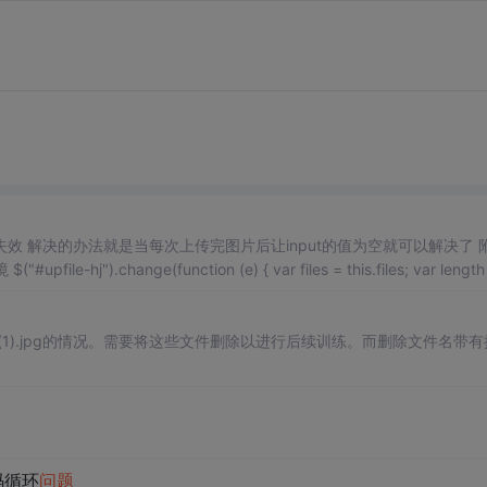
效 解决的办法就是当每次上传完图片后让input的值为空就可以解决了 
代码 只需在末尾添加这句就行$(this).val(""); // 上传企业环境 $("#upfile-hj").change(function (e) { var files
x(1).jpg的情况。需要将这些文件删除以进行后续训练。而删除文件名带有
码循环
问题