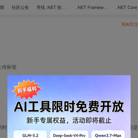
部
社区公告
.NET Core
寻找 .NET 技术达人
.NET Framework
用AI写
e上传标签
时候能正常上传5个图片，但是在iis里面 同样有5张图片，但