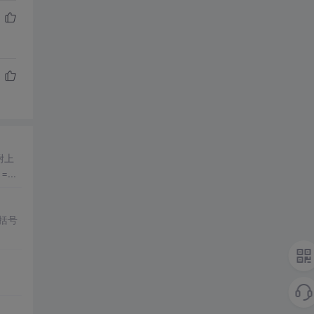
附上
 = this.files; var length =...
括号