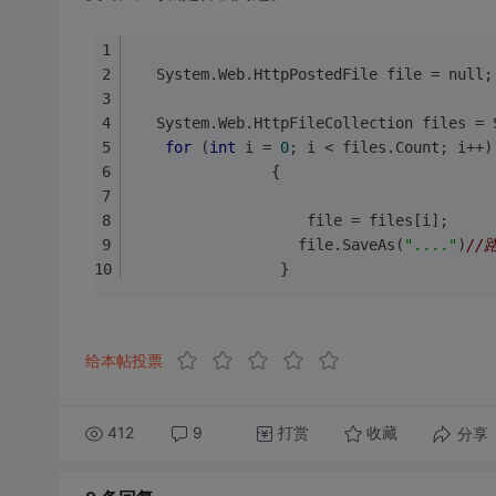
   System.Web.HttpPostedFile file = null;
   System.Web.HttpFileCollection files = 
for
 (
int
 i = 
0
; i < files.Count; i++)
                {
                    file = files[i];
                   file.SaveAs(
"...."
)
//
                 }
给本帖投票
412
9
打赏
分享
收藏