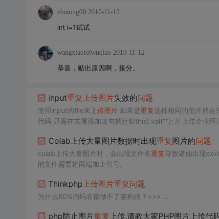
zhouing00
2010-11-12
int i=1试试
wangxiaofeiwuqiao
2010-11-12
恭喜，贴出原因啊，接分。
input
重复
上传图片
失效的
问题
使用input的file来
上传图片
如果是
重复
选择相同的图片就会失
Colab上传大量图片数据时出现
重复
图片的
问题
colab上传大量图片时，会出现文件名
重复
导致诸如出现xx
的文件需要将两端加上引号。
Thinkphp
上传图片
重复
问题
为什么80%的码农都做不了架构师？>>> ...
php防止图片
重复
上传,请教大家PHP图片上传代