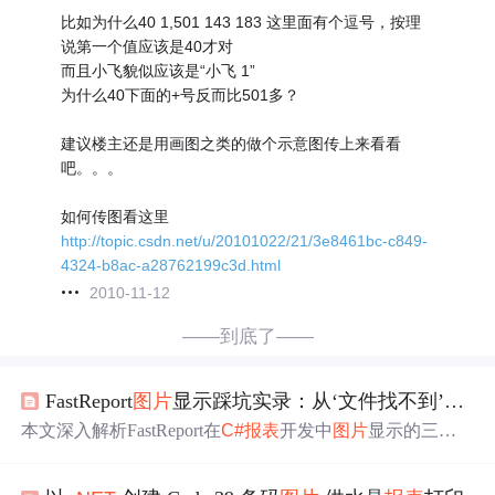
比如为什么40 1,501 143 183 这里面有个逗号，按理
说第一个值应该是40才对
而且小飞貌似应该是“小飞 1”
为什么40下面的+号反而比501多？
建议楼主还是用画图之类的做个示意图传上来看看
吧。。。
如何传图看这里
http://topic.csdn.net/u/20101022/21/3e8461bc-c849-
4324-b8ac-a28762199c3d.html
2010-11-12
——到底了——
FastReport
图片
显示踩坑实录：从‘文件找不到’到完美预览，我总结了这3点
本文深入解析FastReport在
C#
报表
开发中
图片
显示的三大
关键技术难题：路径配置（绝对/相对路径失效与可靠方
案）、Windows权限限制（IIS应用池身份、文件锁定等导