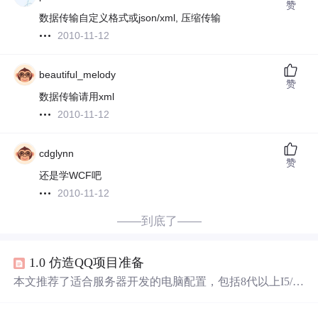
赞
数据传输自定义格式或json/xml, 压缩传输
2010-11-12
beautiful_melody
赞
数据传输请用xml
2010-11-12
cdglynn
赞
还是学WCF吧
2010-11-12
——到底了——
1.0 仿造QQ项目准备
本文推荐了适合服务器开发的电脑配置，包括8代以上I5/I7
CPU，支持虚拟化的
Win
10专业版系统及16G内存。强调学
习过程中需动手实践，理解原理并做笔记，涉及技术包括