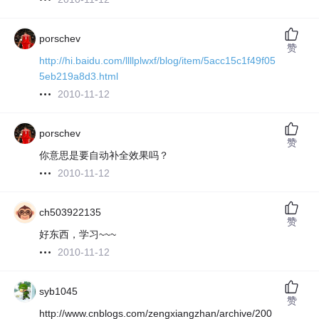
porschev
赞
http://hi.baidu.com/llllplwxf/blog/item/5acc15c1f49f05
5eb219a8d3.html
2010-11-12
porschev
赞
你意思是要自动补全效果吗？
2010-11-12
ch503922135
赞
好东西，学习~~~
2010-11-12
syb1045
赞
http://www.cnblogs.com/zengxiangzhan/archive/200