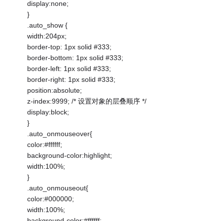
display:none;
}
.auto_show {
width:204px;
border-top: 1px solid #333;
border-bottom: 1px solid #333;
border-left: 1px solid #333;
border-right: 1px solid #333;
position:absolute;
z-index:9999; /* 设置对象的层叠顺序 */
display:block;
}
.auto_onmouseover{
color:#ffffff;
background-color:highlight;
width:100%;
}
.auto_onmouseout{
color:#000000;
width:100%;
background-color:#ffffff;