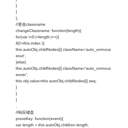
}
}
},
//更改classname
changeClassname: function(length){
for(var i=0;i<length;i++){
if(i!=this.index ){
this.autoObj.childNodes[i].className='auto_onmous
eout';
}else{
this.autoObj.childNodes[i].className='auto_onmous
eover';
this.obj.value=this.autoObj.childNodes[i].seq;
}
}
}
,
//响应键盘
pressKey: function(event){
var length = this.autoObj.children.length;