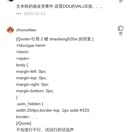
赞
文本框的值改变事件 设置DDL的VALUE值。。。
2010-11-12
zhuxueliao
赞
[Quote=引用 2 楼 shaoliang520xi 的回复:]
<!doctype html>
<html>
<style>
body {
margin-left: 0px;
margin-top: 0px;
margin-right: 0px;
margin-bottom: 0px;
}
.auto_hidden {
width:204px;border-top: 1px solid #333;
border-……
[/Quote]
不知道行不行。试试行的话说声