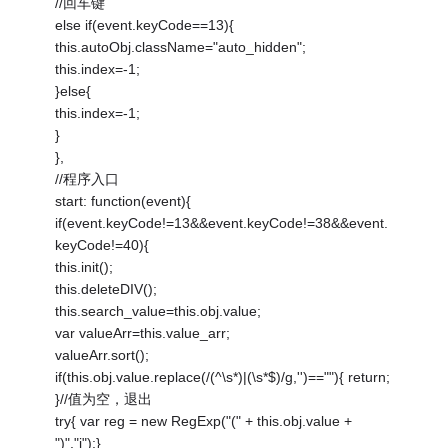
//回车键
else if(event.keyCode==13){
this.autoObj.className="auto_hidden";
this.index=-1;
}else{
this.index=-1;
}
},
//程序入口
start: function(event){
if(event.keyCode!=13&&event.keyCode!=38&&event.
keyCode!=40){
this.init();
this.deleteDIV();
this.search_value=this.obj.value;
var valueArr=this.value_arr;
valueArr.sort();
if(this.obj.value.replace(/(^\s*)|(\s*$)/g,'')==""){ return;
}//值为空，退出
try{ var reg = new RegExp("(" + this.obj.value +
")","i");}