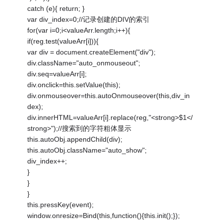
catch (e){ return; }
var div_index=0;//记录创建的DIV的索引
for(var i=0;i<valueArr.length;i++){
if(reg.test(valueArr[i])){
var div = document.createElement("div");
div.className="auto_onmouseout";
div.seq=valueArr[i];
div.onclick=this.setValue(this);
div.onmouseover=this.autoOnmouseover(this,div_in
dex);
div.innerHTML=valueArr[i].replace(reg,"<strong>$1</
strong>");//搜索到的字符粗体显示
this.autoObj.appendChild(div);
this.autoObj.className="auto_show";
div_index++;
}
}
}
this.pressKey(event);
window.onresize=Bind(this,function(){this.init();});