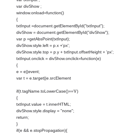
var divShow ;
window.onload=function()
{
txtInput =document.getElementById("txtInput");
divShow = document.getElementById("divShow");
var p =getAbsPoint(txtInput);
divShow.style.left = p.x +'px';
divShow.style.top = p.y + txtInput.offsetHeight + 'px';
txtInput.onclick = divShow.onclick=function(e)
{
e = e||event;
var t = e.target||e.srcElement
if(t.tagName.toLowerCase()=='li')
{
txtInput.value = t.innerHTML;
divShow.style.display = "none";
return;
}
if(e && e.stopPropagation){