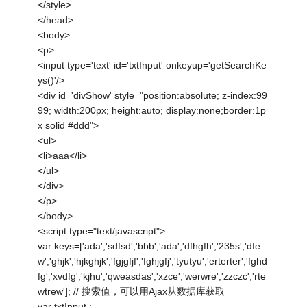
</style>
</head>
<body>
<p>
<input type='text' id='txtInput' onkeyup='getSearchKe
ys()'/>
<div id='divShow' style="position:absolute; z-index:99
99; width:200px; height:auto; display:none;border:1p
x solid #ddd">
<ul>
<li>aaa</li>
</ul>
</div>
</p>
</body>
<script type="text/javascript">
var keys=['ada','sdfsd','bbb','ada','dfhgfh','235s','dfe
w','ghjk','hjkghjk','fgjgfjf','fghjgfj','tyutyu','erterter','fghd
fg','xvdfg','kjhu','qweasdas','xzce','werwre','zzczc','rte
wtrew']; // 搜索值，可以用Ajax从数据库获取
var txtInput ;