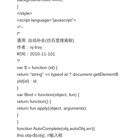
}
</style>
<script language="javascript">
<!--
/*
通用: 自动补全(仿百度搜索框)
作者：nj-troy
时间：2010-11-101
*/
var $ = function (id) {
return "string" == typeof id ? document.getElementB
yId(id) : id;
}
var Bind = function(object, fun) {
return function() {
return fun.apply(object, arguments);
}
}
function AutoComplete(obj,autoObj,arr){
this.obj=$(obj); //输入框