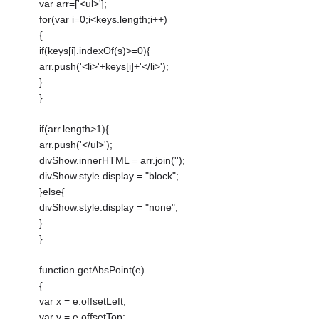
var arr=['<ul>'];
for(var i=0;i<keys.length;i++)
{
if(keys[i].indexOf(s)>=0){
arr.push('<li>'+keys[i]+'</li>');
}
}
if(arr.length>1){
arr.push('</ul>');
divShow.innerHTML = arr.join('');
divShow.style.display = "block";
}else{
divShow.style.display = "none";
}
}
function getAbsPoint(e)
{
var x = e.offsetLeft;
var y = e.offsetTop;