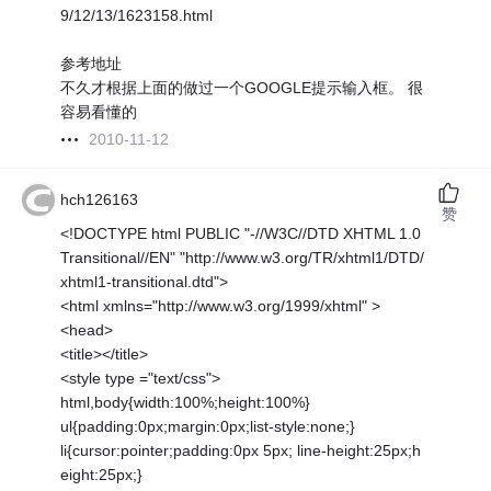
9/12/13/1623158.html
参考地址
不久才根据上面的做过一个GOOGLE提示输入框。 很
容易看懂的
2010-11-12
hch126163
赞
<!DOCTYPE html PUBLIC "-//W3C//DTD XHTML 1.0
Transitional//EN" "http://www.w3.org/TR/xhtml1/DTD/
xhtml1-transitional.dtd">
<html xmlns="http://www.w3.org/1999/xhtml" >
<head>
<title></title>
<style type ="text/css">
html,body{width:100%;height:100%}
ul{padding:0px;margin:0px;list-style:none;}
li{cursor:pointer;padding:0px 5px; line-height:25px;h
eight:25px;}