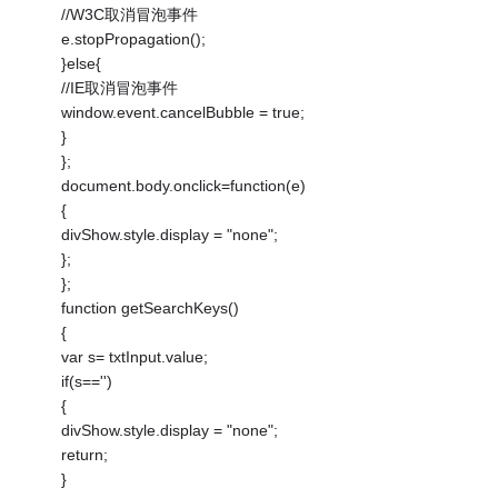
//W3C取消冒泡事件
e.stopPropagation();
}else{
//IE取消冒泡事件
window.event.cancelBubble = true;
}
};
document.body.onclick=function(e)
{
divShow.style.display = "none";
};
};
function getSearchKeys()
{
var s= txtInput.value;
if(s=='')
{
divShow.style.display = "none";
return;
}