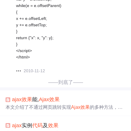
while(e = e.offsetParent)
{
x += e.offsetLeft;
y += e.offsetTop;
}
return {"x": x, "y": y};
}
</script>
</html>
2010-11-12
——到底了——
ajax
效果
能,
Ajax
效果
本文介绍了不通过网页跳转实现
Ajax
效果
的多种方法，包
括利用http204属性、图片加载特性、CSS和JS以及iframe框
架。通过这些技术，可以在用户注册时实时检查数据库中
ajax
实例
代码
及
效果
是否存在重复数据，提供更好的用户体验。同时，提到了