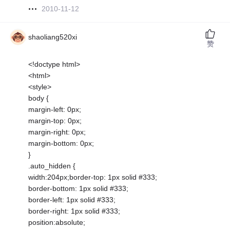
2010-11-12
shaoliang520xi
赞
<!doctype html>
<html>
<style>
body {
margin-left: 0px;
margin-top: 0px;
margin-right: 0px;
margin-bottom: 0px;
}
.auto_hidden {
width:204px;border-top: 1px solid #333;
border-bottom: 1px solid #333;
border-left: 1px solid #333;
border-right: 1px solid #333;
position:absolute;