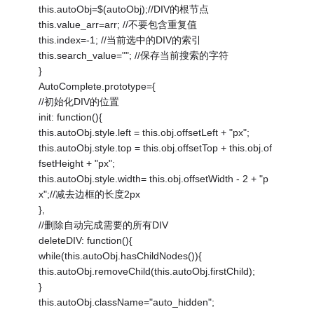
this.autoObj=$(autoObj);//DIV的根节点
this.value_arr=arr; //不要包含重复值
this.index=-1; //当前选中的DIV的索引
this.search_value=""; //保存当前搜索的字符
}
AutoComplete.prototype={
//初始化DIV的位置
init: function(){
this.autoObj.style.left = this.obj.offsetLeft + "px";
this.autoObj.style.top = this.obj.offsetTop + this.obj.of
fsetHeight + "px";
this.autoObj.style.width= this.obj.offsetWidth - 2 + "p
x";//减去边框的长度2px
},
//删除自动完成需要的所有DIV
deleteDIV: function(){
while(this.autoObj.hasChildNodes()){
this.autoObj.removeChild(this.autoObj.firstChild);
}
this.autoObj.className="auto_hidden";