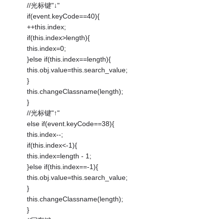
//光标键"↓"
if(event.keyCode==40){
++this.index;
if(this.index>length){
this.index=0;
}else if(this.index==length){
this.obj.value=this.search_value;
}
this.changeClassname(length);
}
//光标键"↑"
else if(event.keyCode==38){
this.index--;
if(this.index<-1){
this.index=length - 1;
}else if(this.index==-1){
this.obj.value=this.search_value;
}
this.changeClassname(length);
}