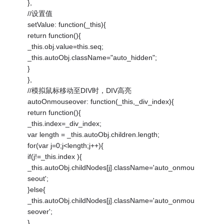
},
//设置值
setValue: function(_this){
return function(){
_this.obj.value=this.seq;
_this.autoObj.className="auto_hidden";
}
},
//模拟鼠标移动至DIV时，DIV高亮
autoOnmouseover: function(_this,_div_index){
return function(){
_this.index=_div_index;
var length = _this.autoObj.children.length;
for(var j=0;j<length;j++){
if(j!=_this.index ){
_this.autoObj.childNodes[j].className='auto_onmou
seout';
}else{
_this.autoObj.childNodes[j].className='auto_onmou
seover';
}