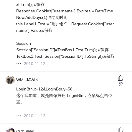
xt.Trim(); //保存
Response.Cookies["username"].Expires = DateTime.
Now.AddDays(1);//过期时间
this.Label1.Text = "用户名:" + Request.Cookies["user
name"].Value;//获取
Session：
Session["SessionID"]=TextBox1.Text.Trim(); //保存
TextBox1.Text=Session["SessionID"].ToString();//获取
2010-11-12
WM_JAWIN
赞
LoginBtn.x=12&LoginBtn.y=58
这个我知道，就是图像按钮 LoginBtn，点鼠标点击位
置。
2010-11-12