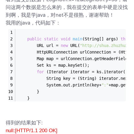
问这两个数据是怎么来的，我在提交的表单中硬是没找
到啊，我是学java，对net不是很熟，谢谢帮助！
我用的java，代码如下：
public
static
void
main
(String[] args)
throw
        URL url = 
new
 URL(
"http://shua.zhuzhuxc.
        HttpURLConnection urlConnection = (HttpU
        Map map = urlConnection.getHeaderFields(
        Set ks = map.keySet();
for
 (Iterator iterator = ks.iterator(); 
            String key = (String) iterator.next(
            System.out.println(key+
":"
+map.get(k
        }
    }
得到的结果如下:
null:[HTTP/1.1 200 OK]