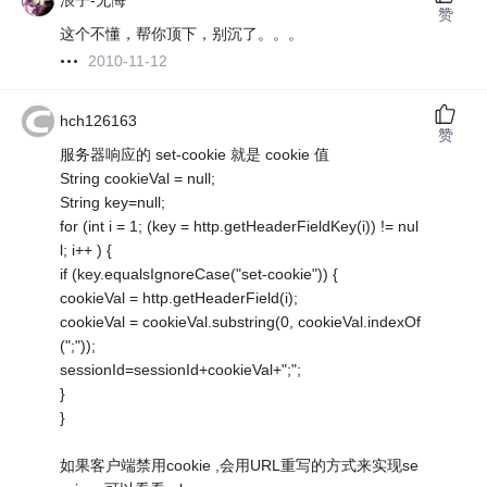
浪子-无悔
赞
这个不懂，帮你顶下，别沉了。。。
2010-11-12
hch126163
赞
服务器响应的 set-cookie 就是 cookie 值
String cookieVal = null;
String key=null;
for (int i = 1; (key = http.getHeaderFieldKey(i)) != nul
l; i++ ) {
if (key.equalsIgnoreCase("set-cookie")) {
cookieVal = http.getHeaderField(i);
cookieVal = cookieVal.substring(0, cookieVal.indexOf
(";"));
sessionId=sessionId+cookieVal+";";
}
}
如果客户端禁用cookie ,会用URL重写的方式来实现se