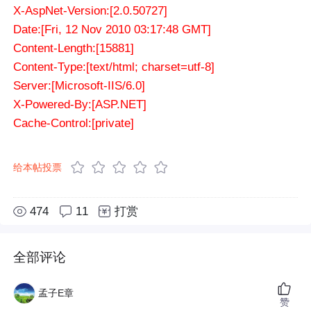
X-AspNet-Version:[2.0.50727]
Date:[Fri, 12 Nov 2010 03:17:48 GMT]
Content-Length:[15881]
Content-Type:[text/html; charset=utf-8]
Server:[Microsoft-IIS/6.0]
X-Powered-By:[ASP.NET]
Cache-Control:[private]
给本帖投票
474
11
打赏
全部评论
孟子E章
赞