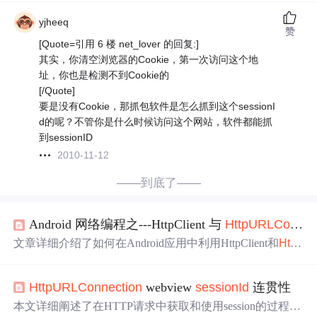
yjheeq
赞
[Quote=引用 6 楼 net_lover 的回复:]
其实，你清空浏览器的Cookie，第一次访问这个地
址，你也是检测不到Cookie的
[/Quote]
要是没有Cookie，那抓包软件是怎么抓到这个sessionI
d的呢？不管你是什么时候访问这个网站，软件都能抓
到sessionID
2010-11-12
——到底了——
Android 网络编程之---HttpClient 与
HttpURLConnection
文章详细介绍了如何在Android应用中利用HttpClient和
Http
UrlConnection
共同使用
SessionId
，通过设置
Cookie
实现
客户端与服务器之间的会话通信。讨论了两者之间的区
HttpURLConnection
webview
sessionId
连贯性
别，以及在不同Android版本中对HTTP操作的优化，特别
强调了在Android4.0及以上版本启用响应缓存的方法。
本文详细阐述了在HTTP请求中获取和使用session的过程，