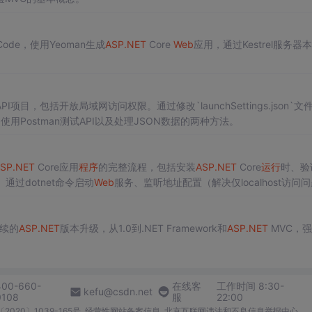
 Code，使用Yeoman生成
ASP.NET
Core
Web
应用，通过Kestrel服务器
PI项目，包括开放局域网访问权限。通过修改`launchSettings.json`文
Postman测试API以及处理JSON数据的两种方法。
SP.NET
Core应用
程序
的完整流程，包括安装
ASP.NET
Core
运行
时、验
通过dotnet命令启动
Web
服务、监听地址配置（解决仅localhost访问
续的
ASP.NET
版本升级，从1.0到.NET Framework和
ASP.NET
MVC，
400-660-
在线客
工作时间 8:30-
kefu@csdn.net
0108
服
22:00
2020〕1039-165号
经营性网站备案信息
北京互联网违法和不良信息举报中心