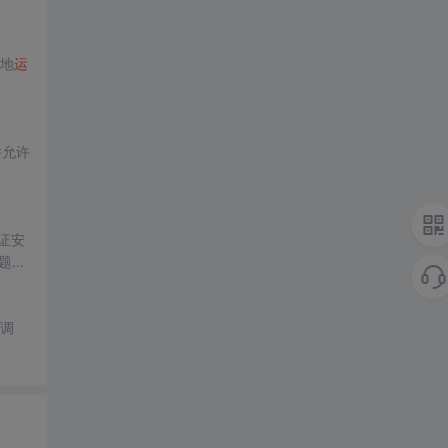
本地
运
件允许
证安
问题）
强调