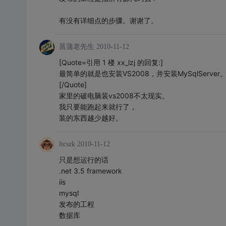
有没有详细点的步骤。谢谢了。
菖蒲老先生
2010-11-12
[Quote=引用 1 楼 xx_lzj 的回复:]
最简单的就是也安装VS2008，并安装MySqlSer
[/Quote]
家里的破电脑装vs2008不太现实。
我只要能跑起来就行了，
装的东西越少越好。
ltcszk
2010-11-12
只是想运行的话
.net 3.5 framework
iis
mysql
发布的工程
数据库