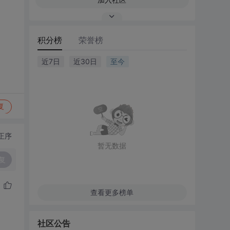
积分榜
荣誉榜
近7日
近30日
至今
复
正序
暂无数据
复
查看更多榜单
社区公告