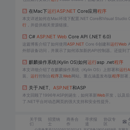
在Mac下
运行
ASP.NET
Core应用
程序
本文详述如何在Mac环境下配置.NET Core和Visual Studio
行
，并提供相关资源链接。
C#
ASP.NET
Web
Core API (.NET 6.0)
这篇博客介绍了如何使用
ASP.NET
Core 6创建和
运行
Web
A
外部设备访问，并展示了如何添加新的API控制器。还提到了使用
麒麟操作系统(Kylin OS)如何
运行
asp .net
程序
本文详细介绍了在麒麟操作系统（Kylin OS）上部署和
运行
A
装、
运行
控制台
程序
及
Web
网站。重点涵盖发布版
程序
部署、
以及防火墙端口开放等关键操作，适用于.NET 10.0版本。
关于.NET、
ASP.NET
和ASP
本文回顾了1996年ASP的诞生，如何革新
Web
开发，以及后
了.NET平台对动态网页的强大支持和安全性提升。
关于我
招贤纳
商务合
寻求报
协议专
们
士
作
道
区
公安备案号11010502030143
京ICP备19004658号
京网文〔