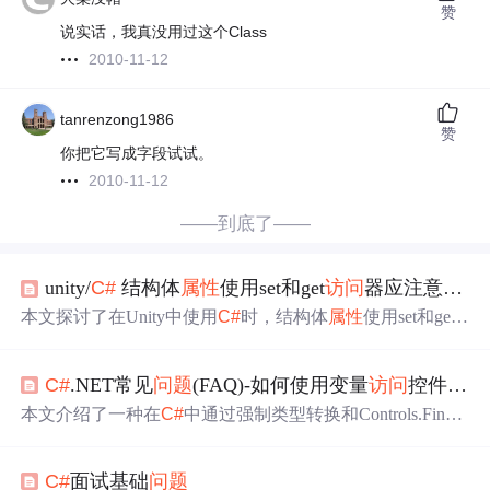
赞
说实话，我真没用过这个Class
2010-11-12
tanrenzong1986
赞
你把它写成字段试试。
2010-11-12
——到底了——
unity/
C#
结构体
属性
使用set和get
访问
器应注意的
问
本文探讨了在Unity中使用
C#
时，结构体
属性
使用set和get
访问
器的限制。通过实例演示了直接修改结构体
属性
内部
值的方法无效，只能通过赋值操作整体替换结构体实例。
C#
.NET常见
问题
(FAQ)-如何使用变量
访问
控件
属性
这揭示了结构体在
属性
访问
时的值类型特性。
本文介绍了一种在
C#
中通过强制类型转换和Controls.Find
方法批量设置窗体上多个相同类型控件
属性
的方法，适用
于PictureBox和Label等控件。
C#
面试基础
问题